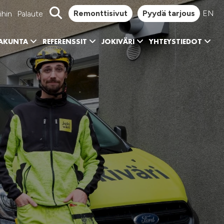
Remonttisivut
Pyydä tarjous
EN
ihin
Palaute
KAKUNTA
REFERENSSIT
JOKIVÄRI
YHTEYSTIEDOT