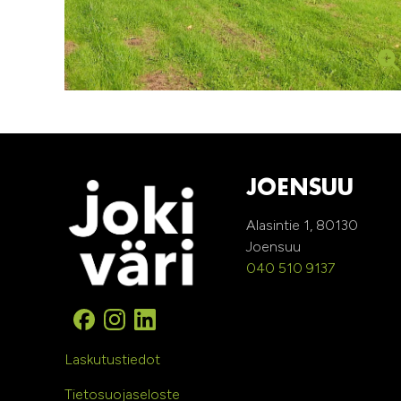
JOENSUU
Alasintie 1, 80130
Joensuu
040 510 9137
Laskutustiedot
Tietosuojaseloste