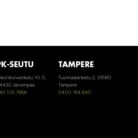
PK-SEUTU
TAMPERE
ikonkorvenkatu 10 D,
Tuomaalankatu 2, 33580
4430 Järvenpää
Tampere
45 105 7966
0400 164 640