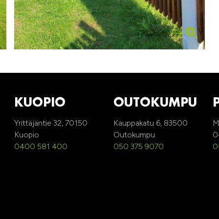
KUOPIO
OUTOKUMPU
Yrittäjäntie 32, 70150
Kauppakatu 6, 83500
M
Kuopio
Outokumpu
0
0400 581 400
050 375 9070
0