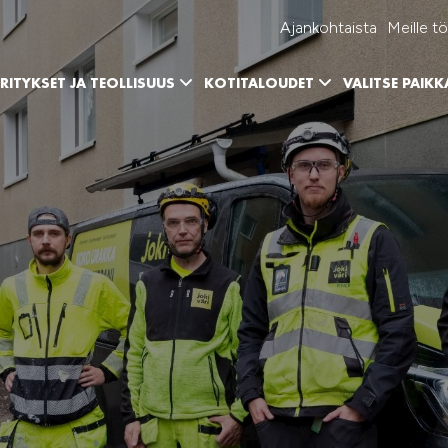
Ajankohtaista
Meille tö
RITYKSET JA TEOLLISUUS
KOTITALOUDET
VALITSE PAIK