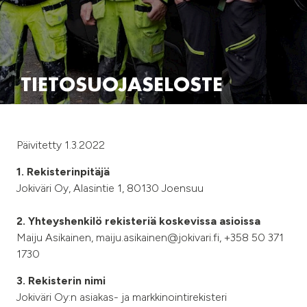
TIETOSUOJASELOSTE
Päivitetty 1.3.2022
1. Rekisterinpitäjä
Jokiväri Oy, Alasintie 1, 80130 Joensuu
2. Yhteyshenkilö rekisteriä koskevissa asioissa
Maiju Asikainen, maiju.asikainen@jokivari.fi, +358 50 371
1730
3. Rekisterin nimi
Jokiväri Oy:n asiakas- ja markkinointirekisteri