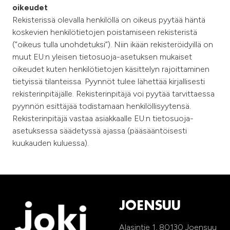
oikeudet
Rekisterissä olevalla henkilöllä on oikeus pyytää häntä
koskevien henkilötietojen poistamiseen rekisteristä
(”oikeus tulla unohdetuksi”). Niin ikään rekisteröidyillä on
muut EU:n yleisen tietosuoja-asetuksen mukaiset
oikeudet kuten henkilötietojen käsittelyn rajoittaminen
tietyissä tilanteissa. Pyynnöt tulee lähettää kirjallisesti
rekisterinpitäjälle. Rekisterinpitäjä voi pyytää tarvittaessa
pyynnön esittäjää todistamaan henkilöllisyytensä.
Rekisterinpitäjä vastaa asiakkaalle EU:n tietosuoja-
asetuksessa säädetyssä ajassa (pääsääntöisesti
kuukauden kuluessa).
JOENSUU
Alasintie 1, 80130 Joensuu