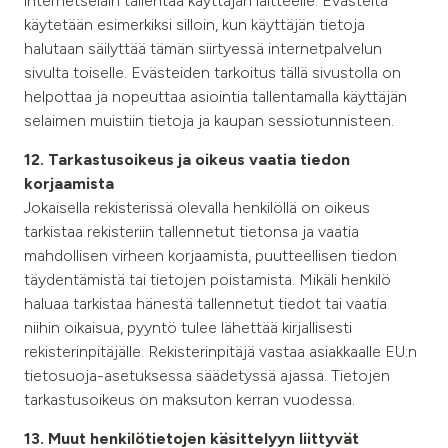
internetselain tallentaa käyttäjän laitteelle. Evästeitä
käytetään esimerkiksi silloin, kun käyttäjän tietoja
halutaan säilyttää tämän siirtyessä internetpalvelun
sivulta toiselle. Evästeiden tarkoitus tällä sivustolla on
helpottaa ja nopeuttaa asiointia tallentamalla käyttäjän
selaimen muistiin tietoja ja kaupan sessiotunnisteen.
12. Tarkastusoikeus ja oikeus vaatia tiedon
korjaamista
Jokaisella rekisterissä olevalla henkilöllä on oikeus
tarkistaa rekisteriin tallennetut tietonsa ja vaatia
mahdollisen virheen korjaamista, puutteellisen tiedon
täydentämistä tai tietojen poistamista. Mikäli henkilö
haluaa tarkistaa hänestä tallennetut tiedot tai vaatia
niihin oikaisua, pyyntö tulee lähettää kirjallisesti
rekisterinpitäjälle. Rekisterinpitäjä vastaa asiakkaalle EU:n
tietosuoja-asetuksessa säädetyssä ajassa. Tietojen
tarkastusoikeus on maksuton kerran vuodessa.
13. Muut henkilötietojen käsittelyyn liittyvät