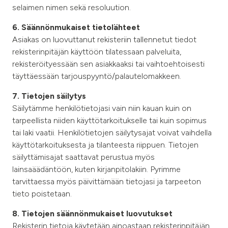
selaimen nimen sekä resoluution.
6. Säännönmukaiset tietolähteet
Asiakas on luovuttanut rekisteriin tallennetut tiedot
rekisterinpitäjän käyttöön tilatessaan palveluita,
rekisteröityessään sen asiakkaaksi tai vaihtoehtoisesti
täyttäessään tarjouspyyntö/palautelomakkeen.
7. Tietojen säilytys
Säilytämme henkilötietojasi vain niin kauan kuin on
tarpeellista niiden käyttötarkoitukselle tai kuin sopimus
tai laki vaatii. Henkilötietojen säilytysajat voivat vaihdella
käyttötarkoituksesta ja tilanteesta riippuen. Tietojen
säilyttämisajat saattavat perustua myös
lainsaäädäntöön, kuten kirjanpitolakiin. Pyrimme
tarvittaessa myös päivittämään tietojasi ja tarpeeton
tieto poistetaan.
8. Tietojen säännönmukaiset luovutukset
Rekisterin tietoja käytetään ainoastaan rekisterinpitäjän