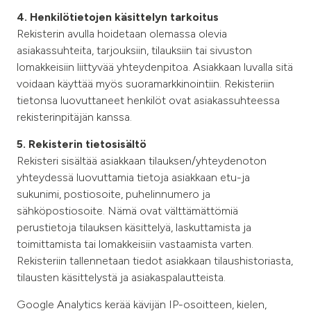
4. Henkilötietojen käsittelyn tarkoitus
Rekisterin avulla hoidetaan olemassa olevia
asiakassuhteita, tarjouksiin, tilauksiin tai sivuston
lomakkeisiin liittyvää yhteydenpitoa. Asiakkaan luvalla sitä
voidaan käyttää myös suoramarkkinointiin. Rekisteriin
tietonsa luovuttaneet henkilöt ovat asiakassuhteessa
rekisterinpitäjän kanssa.
5. Rekisterin tietosisältö
Rekisteri sisältää asiakkaan tilauksen/yhteydenoton
yhteydessä luovuttamia tietoja asiakkaan etu-ja
sukunimi, postiosoite, puhelinnumero ja
sähköpostiosoite. Nämä ovat välttämättömiä
perustietoja tilauksen käsittelyä, laskuttamista ja
toimittamista tai lomakkeisiin vastaamista varten.
Rekisteriin tallennetaan tiedot asiakkaan tilaushistoriasta,
tilausten käsittelystä ja asiakaspalautteista.
Google Analytics kerää kävijän IP-osoitteen, kielen,