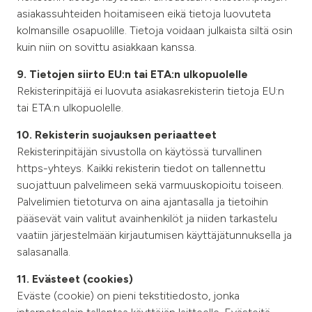
asiakassuhteiden hoitamiseen eikä tietoja luovuteta
kolmansille osapuolille. Tietoja voidaan julkaista siltä osin
kuin niin on sovittu asiakkaan kanssa.
9. Tietojen siirto EU:n tai ETA:n ulkopuolelle
Rekisterinpitäjä ei luovuta asiakasrekisterin tietoja EU:n
tai ETA:n ulkopuolelle.
10. Rekisterin suojauksen periaatteet
Rekisterinpitäjän sivustolla on käytössä turvallinen
https-yhteys. Kaikki rekisterin tiedot on tallennettu
suojattuun palvelimeen sekä varmuuskopioitu toiseen.
Palvelimien tietoturva on aina ajantasalla ja tietoihin
pääsevät vain valitut avainhenkilöt ja niiden tarkastelu
vaatiin järjestelmään kirjautumisen käyttäjätunnuksella ja
salasanalla.
11. Evästeet (cookies)
Eväste (cookie) on pieni tekstitiedosto, jonka