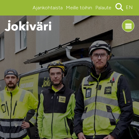
EN
Ajankohtaista
Meille töihin
Palaute