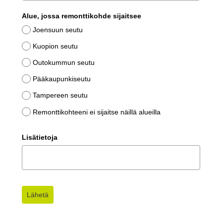
Alue, jossa remonttikohde sijaitsee
Joensuun seutu
Kuopion seutu
Outokummun seutu
Pääkaupunkiseutu
Tampereen seutu
Remonttikohteeni ei sijaitse näillä alueilla
Lisätietoja
Lähetä