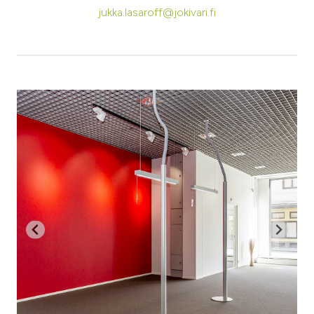
jukka.lasaroff@jokivari.fi