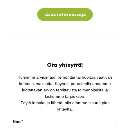
Lisää referenssejä
Ota yhteyttä!
Tulemme arvioimaan remonttia tai huoltoa vaativan
kohteesi maksutta. Käynnin perusteella annamme
luotettavan arvion tarvittavista toimenpiteistä ja
laskemme tarjouksen.
Täytä lomake ja lähetä, niin otamme sinuun pian
yhteyttä.
Nimi
*