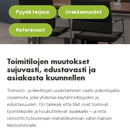
Pyydä tarjous
Urakkamuodot
Referenssit
Toimitilojen muutokset
sujuvasti, edustavasti ja
asiakasta kuunnellen​
​Toimisto- ja liiketilojen uudistaminen vaatii urakoitsijalta
osaamista, joka yhdistää käytännöllisyyden ja
edustavuuden. On tärkeää, että tilat ovat toimivat
työntekijöille ja houkuttelevat asiakkaille – ja että
remontti toteutetaan mahdollisimman vähin häiriöin
liiketoiminnalle.​