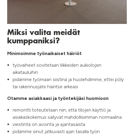
Miksi valita meidät
kumppaniksi?
Minimoimme työnaikaiset häiriöt​
työvaiheet sovitetaan liikkeiden aukiolojen
aikatauluihin​
pidämme työmaan siistinä ja huolehdimme, ettei pöly
tai rakennusjäte häiritse arkeasi​
Otamme asiakkaasi ja työntekijäsi huomioon​
remontti toteutetaan niin, että tilojen käyttö ja
asiakaskokemus säilyvät mahdollisimman normaalina​
viestintä on avointa ja ajantasaista​
pidämme sinut jatkuvasti ajan tasalla työn