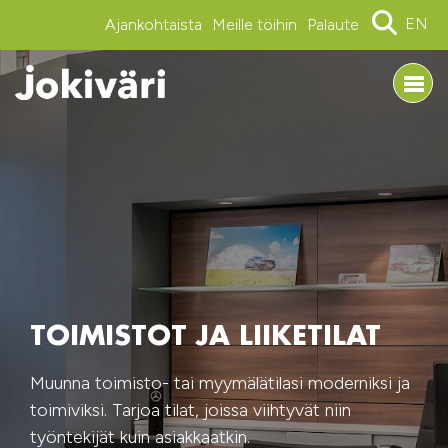
EN
Ajankohtaista
Meille töihin
Palaute
TOIMISTOT JA LIIKETILAT
Muunna toimisto- tai myymälätilasi moderniksi ja
toimiviksi. Tarjoa tilat, joissa viihtyvät niin
työntekijät kuin asiakkaatkin.