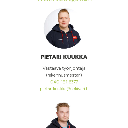
PIETARI KUUKKA
Vastaava työnjohtaja
(rakennusmestari)
040 181 6377
pietari.kuukka@jokivari.fi