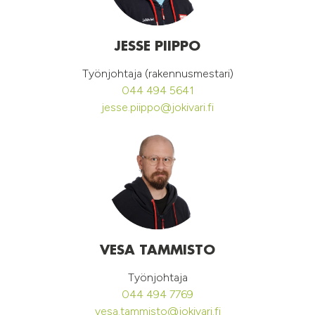
JESSE PIIPPO
Työnjohtaja (rakennusmestari)
044 494 5641
jesse.piippo@jokivari.fi
VESA TAMMISTO
Työnjohtaja
044 494 7769
vesa.tammisto@jokivari.fi