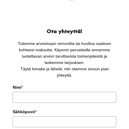
Ota yhteyttä!
Tulemme arvioimaan remonttia tai huoltoa vaativan
kohteesi maksutta. Käynnin perusteella annamme
luotettavan arvion tarvittavista toimenpiteistä ja
laskemme tarjouksen.
Täytä lomake ja lähetä, niin otamme sinuun pian
yhteyttä.
Nimi
*
Sähköposti
*