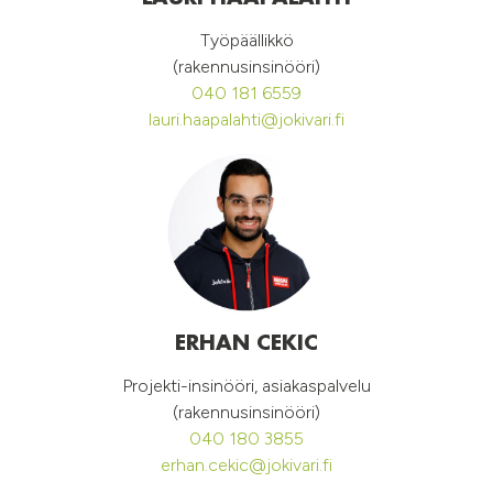
Työpäällikkö
(rakennusinsinööri)
040 181 6559
lauri.haapalahti@jokivari.fi
ERHAN CEKIC
Projekti-insinööri, asiakaspalvelu
(rakennusinsinööri)
040 180 3855
erhan.cekic@jokivari.fi