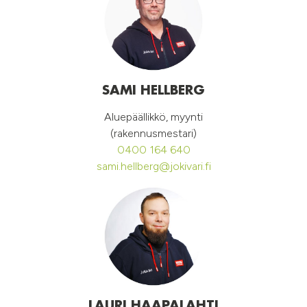
SAMI HELLBERG
Aluepäällikkö, myynti
(rakennusmestari)
0400 164 640
sami.hellberg@jokivari.fi
LAURI HAAPALAHTI