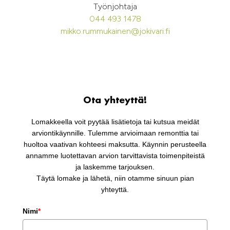
Työnjohtaja
044 493 1478
mikko.rummukainen@jokivari.fi
Ota yhteyttä!
Lomakkeella voit pyytää lisätietoja tai kutsua meidät
arviontikäynnille. Tulemme arvioimaan remonttia tai
huoltoa vaativan kohteesi maksutta. Käynnin perusteella
annamme luotettavan arvion tarvittavista toimenpiteistä
ja laskemme tarjouksen.
Täytä lomake ja lähetä, niin otamme sinuun pian
yhteyttä.
Nimi
*