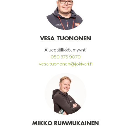
VESA TUONONEN
Aluepäällikkö, myynti
050 375 9070
vesa.tuononen@jokivari.fi
MIKKO RUMMUKAINEN