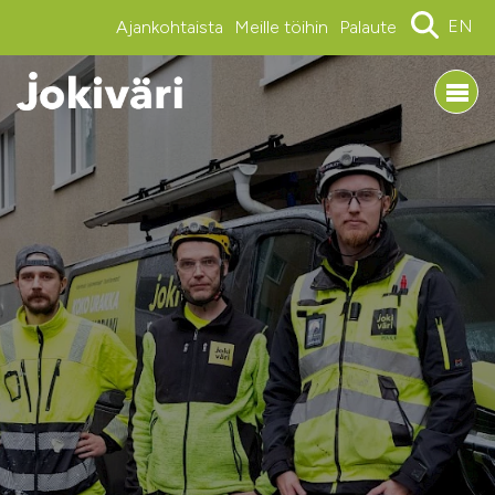
EN
Ajankohtaista
Meille töihin
Palaute