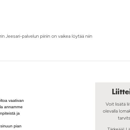
rin Jeesari-palvelun piiriin on vaikea löytää niin
Liitt
ltoa vaativan
Voit lisätä li
ella annamme
olevalla lomak
npiteistä ja
tarvi
 sinuun pian
Tärkeää! Lä