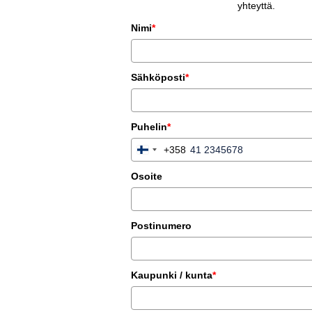
yhteyttä.
Nimi
*
Sähköposti
*
Puhelin
*
+358
Finland
+358
Osoite
Postinumero
Kaupunki / kunta
*