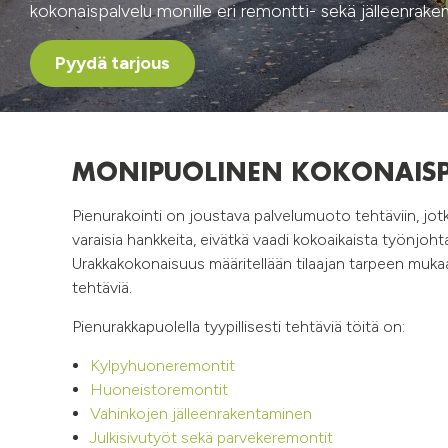
kokonaispalvelu monille eri remontti- sekä jälleenraken
Pyydä tarjous
MONIPUOLINEN KOKONAISP
Pienurakointi on joustava palvelumuoto tehtäviin, jot
varaisia hankkeita, eivätkä vaadi kokoaikaista työnjoht
Urakkakokonaisuus määritellään tilaajan tarpeen mukaan
tehtäviä.
Pienurakkapuolella tyypillisesti tehtäviä töitä on:
Kylpyhuoneremontit
Huoneistoremontit
Vahinkojen jälleenrakentaminen
Julkisivutyöt sekä parvekeremontit