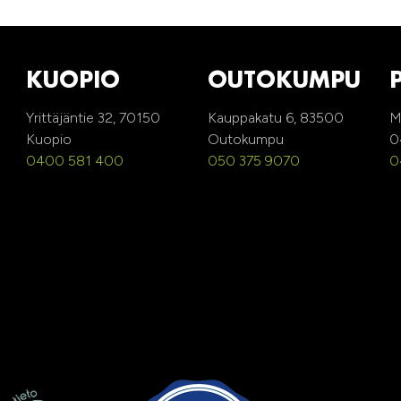
KUOPIO
OUTOKUMPU
Yrittäjäntie 32, 70150
Kauppakatu 6, 83500
M
Kuopio
Outokumpu
0
0400 581 400
050 375 9070
0