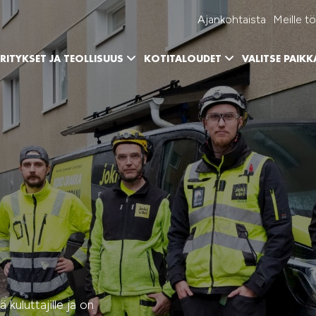
Ajankohtaista
Meille tö
RITYKSET JA TEOLLISUUS
KOTITALOUDET
VALITSE PAIK
ä kuluttajille ja on