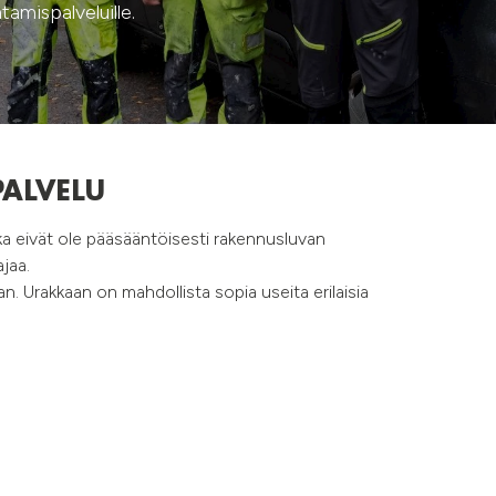
tamispalveluille.
ALVELU
ka eivät ole pääsääntöisesti rakennusluvan
ajaa.
. Urakkaan on mahdollista sopia useita erilaisia