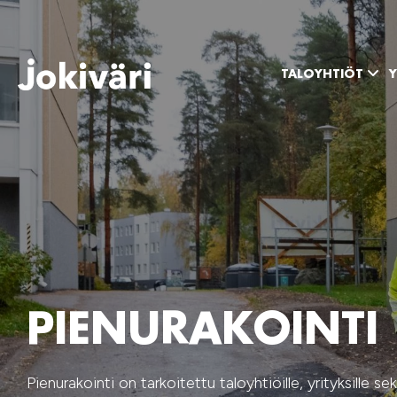
TALOYHTIÖT
Y
PIENURAKOINTI
Pienurakointi on tarkoitettu taloyhtiöille, yrityksille sek