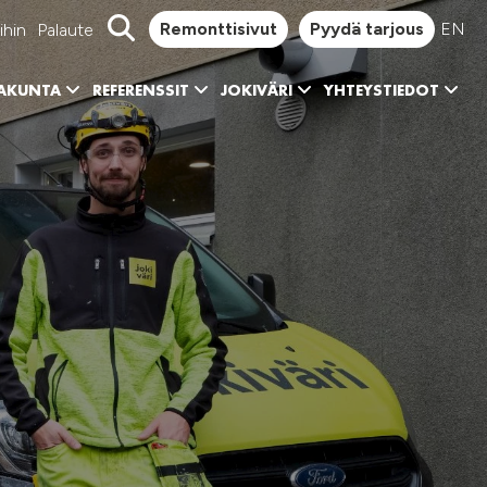
Remonttisivut
Pyydä tarjous
EN
ihin
Palaute
KAKUNTA
REFERENSSIT
JOKIVÄRI
YHTEYSTIEDOT