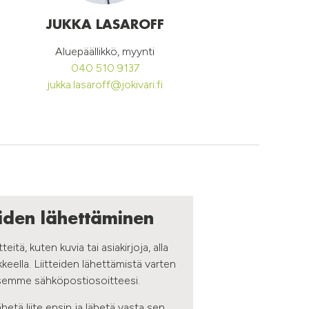
JUKKA LASAROFF
Aluepäällikkö, myynti
040 510 9137
jukka.lasaroff@jokivari.fi
eiden lähettäminen
itteitä, kuten kuvia tai asiakirjoja, alla
keella. Liitteiden lähettämistä varten
tsemme sähköpostiosoitteesi.
hetä liite ensin ja lähetä vasta sen