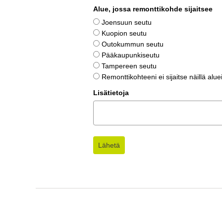
Alue, jossa remonttikohde sijaitsee
Joensuun seutu
Kuopion seutu
Outokummun seutu
Pääkaupunkiseutu
Tampereen seutu
Remonttikohteeni ei sijaitse näillä aluei
Lisätietoja
Lähetä