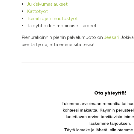
Julkisivumaalaukset
Kattotyöt
Toimitilojen muutostyöt
Taloyhtiöiden moninaiset tarpeet
Pienurakoinnin pienin palvelumuoto on
Jeesari
. Jokivä
pientä työtä, että emme sitä tekisi!
Ota yhteyttä!
Tulemme arvioimaan remonttia tai huo
kohteesi maksutta. Käynnin peruste
luotettavan arvion tarvittavista toime
laskemme tarjouksen.
Täytä lomake ja lähetä, niin otamme