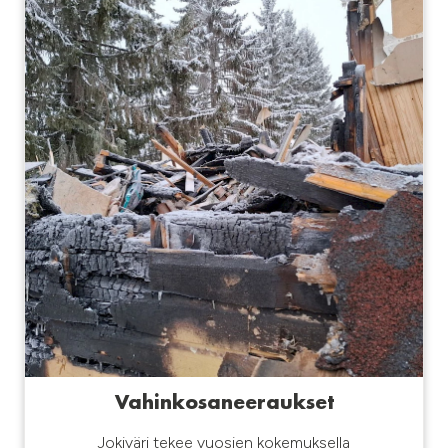
Vahinkosaneeraukset
Jokiväri tekee vuosien kokemuksella