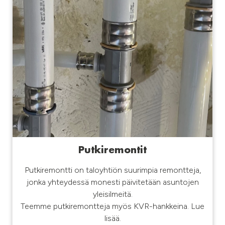
Putkiremontit
Putkiremontti on taloyhtiön suurimpia remontteja,
jonka yhteydessä monesti päivitetään asuntojen
yleisilmeitä.
Teemme putkiremontteja myös KVR-hankkeina. Lue
lisää.