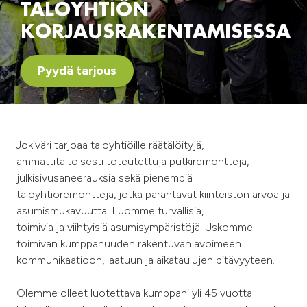
TALOYHTIÖN
KORJAUSRAKENTAMISESSA
Pyydä tarjous
Jokiväri tarjoaa taloyhtiöille räätälöityjä,
ammattitaitoisesti toteutettuja putkiremontteja,
julkisivusaneerauksia sekä pienempiä
taloyhtiöremontteja, jotka parantavat kiinteistön arvoa ja
asumismukavuutta. Luomme turvallisia,
toimivia ja viihtyisiä asumisympäristöjä. Uskomme
toimivan kumppanuuden rakentuvan avoimeen
kommunikaatioon, laatuun ja aikataulujen pitävyyteen.
Olemme olleet luotettava kumppani yli 45 vuotta