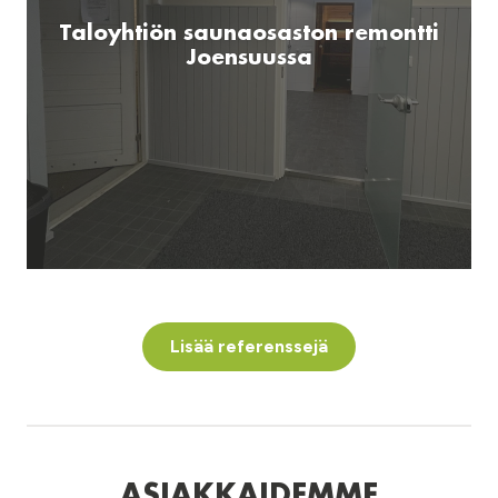
Taloyhtiön saunaosaston remontti
Joensuussa
Lisää referenssejä
ASIAKKAIDEMME