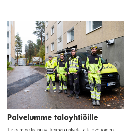
Palvelumme taloyhtiöille
Tarjoamme laajan valikoiman palveluita taloyhtiöiden