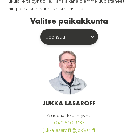
lukuisille taloyhtiöille. Tänä aikana olemme uudistaneet
niin pieniä kuin suuriakin kiinteistöjä.
Valitse paikakkunta
JUKKA LASAROFF
Aluepäällikkö, myynti
040 510 9137
jukka.lasaroff@jokivari.fi