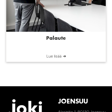
Palaute
Lue lisää
JOENSUU
Alasintie 1, 80130 Joensuu