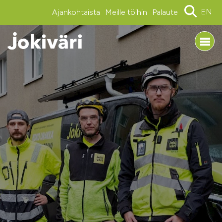
EN
Ajankohtaista
Meille töihin
Palaute