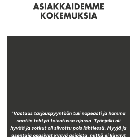
ASIAKKAIDEMME
KOKEMUKSIA
"Vastaus tarjouspyyntöön tuli nopeasti ja homma
j
.
saatiin tehtyä toivotussa ajassa. Työnjälki oli
a
hyvää ja sotkut oli siivottu pois lähtiessä. Myyjä ja
asentaja osasivat kysyä asioista, mitkä ei käynyt