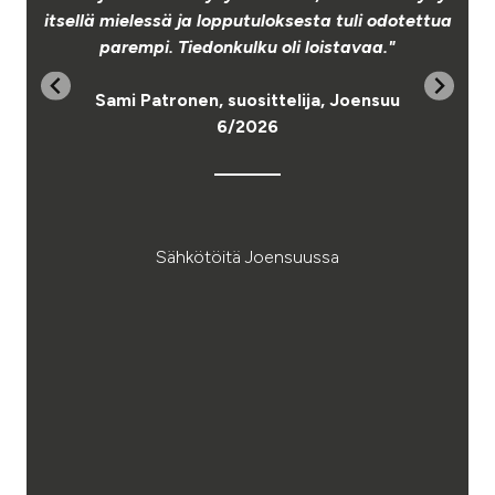
itsellä mielessä ja lopputuloksesta tuli odotettua
n
parempi. Tiedonkulku oli loistavaa."
v
Sami Patronen, suosittelija, Joensuu
6/2026
Sähkötöitä Joensuussa