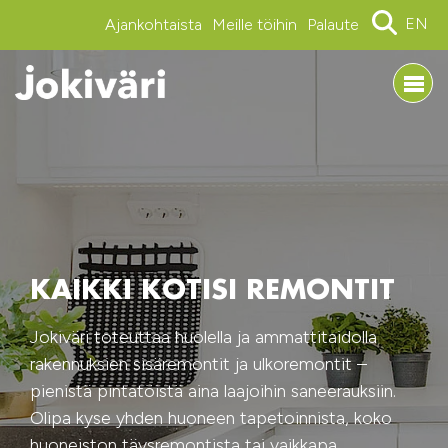
EN
Ajankohtaista
Meille töihin
Palaute
KAIKKI KOTISI REMONTIT
Jokiväri toteuttaa huolella ja ammattitaidolla
rakennuksien sisäremontit ja ulkoremontit –
pienistä pintatöistä aina laajoihin saneerauksiin.
Olipa kyse yhden huoneen tapetoinnista, koko
huoneiston täysremontista tai vaikkapa