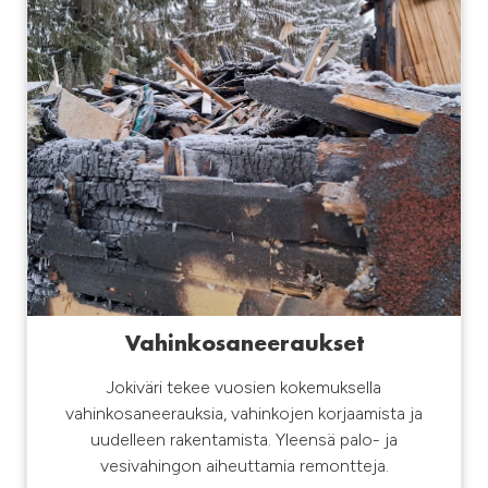
Vahinkosaneeraukset
Jokiväri tekee vuosien kokemuksella
vahinkosaneerauksia, vahinkojen korjaamista ja
uudelleen rakentamista. Yleensä palo- ja
vesivahingon aiheuttamia remontteja.