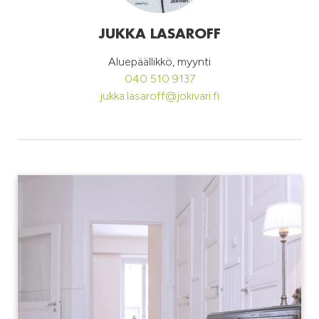
JUKKA LASAROFF
Aluepäällikkö, myynti
040 510 9137
jukka.lasaroff@jokivari.fi