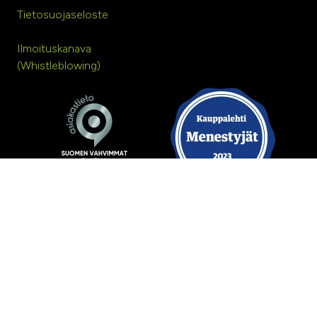
Tietosuojaseloste
Ilmoituskanava
(Whistleblowing)