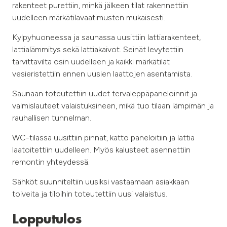
rakenteet purettiin, minkä jälkeen tilat rakennettiin
uudelleen märkätilavaatimusten mukaisesti.
Kylpyhuoneessa ja saunassa uusittiin lattiarakenteet,
lattialämmitys sekä lattiakaivot. Seinät levytettiin
tarvittavilta osin uudelleen ja kaikki märkätilat
vesieristettiin ennen uusien laattojen asentamista.
Saunaan toteutettiin uudet tervaleppäpaneloinnit ja
valmislauteet valaistuksineen, mikä tuo tilaan lämpimän ja
rauhallisen tunnelman.
WC-tilassa uusittiin pinnat, katto paneloitiin ja lattia
laatoitettiin uudelleen. Myös kalusteet asennettiin
remontin yhteydessä.
Sähköt suunniteltiin uusiksi vastaamaan asiakkaan
toiveita ja tiloihin toteutettiin uusi valaistus.
Lopputulos