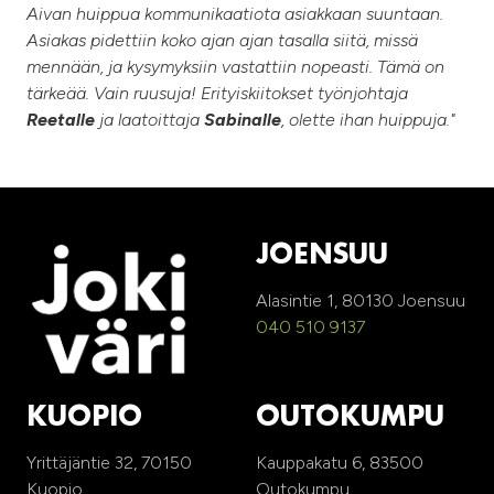
Aivan huippua kommunikaatiota asiakkaan suuntaan.
Asiakas pidettiin koko ajan ajan tasalla siitä, missä
mennään, ja kysymyksiin vastattiin nopeasti. Tämä on
tärkeää. Vain ruusuja! Erityiskiitokset työnjohtaja
Reetalle
ja laatoittaja
Sabinalle
, olette ihan huippuja."
JOENSUU
Alasintie 1, 80130 Joensuu
040 510 9137
KUOPIO
OUTOKUMPU
Yrittäjäntie 32, 70150
Kauppakatu 6, 83500
Kuopio
Outokumpu