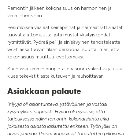
Remontin jälkeen kokonaisuus on harmoninen ja
lämminhenkinen.
Pesutiloissa vaaleat seinäpinnat ja harmaat lattialaatat
tuovat ajattomuutta, jota mustat yksityiskohdat
rytmittävät. Pyöreä peili ja sinisävyinen tehostelaatta
wc-tilassa tuovat tilaan persoonallisuutta ilman, että
kokonaisuus muuttuu levottomaksi.
Saunassa lämmin puupinta, epäsuora valaistus ja uusi
kiuas tekevät tilasta kutsuvan ja rauhoittavan.
Asiakkaan palaute
"Myyjä oli asiantunteva, ystävällinen ja vastasi
kysymyksiin nopeasti. Hyvää oli myös se, että
tarjouksessa näkyi remontin kokonaishinta eikä
jokaisesta asiasta laskutettu erikseen. Työn jälki on
aivan priimaa. Pienet korjaukset toteutettiin pikaisesti.