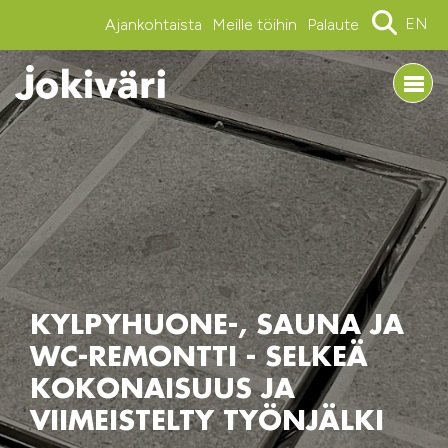
EN
Ajankohtaista
Meille töihin
Palaute
KYLPYHUONE-, SAUNA JA
WC-REMONTTI - SELKEÄ
KOKONAISUUS JA
VIIMEISTELTY TYÖNJÄLKI