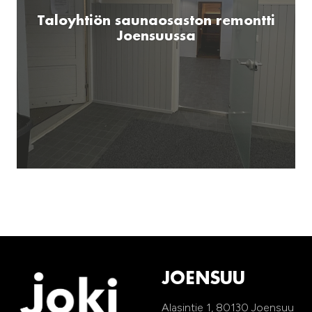
Taloyhtiön saunaosaston remontti
Joensuussa
JOENSUU
Alasintie 1, 80130 Joensuu