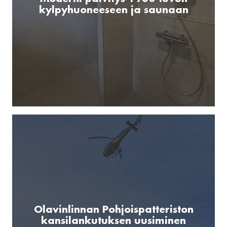
kylpyhuoneeseen ja saunaan
Olavinlinnan Pohjoispatteriston
kansilankutuksen uusiminen