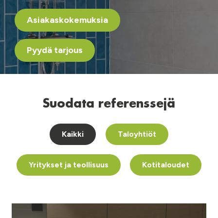
Asiakaskokemuksia
Pyydä tarjous
Suodata referenssejä
Kaikki
Taloyhtiöt
Yritykset ja teollisuus
Kotitaloudet