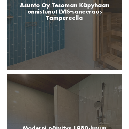
Asunto Oy Tesoman Käpyhaan
onnistunut LVIS-saneeraus
Tampereella
Moderni päivitys 1980-luvun