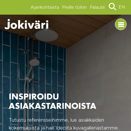
EN
Ajankohtaista
Meille töihin
Palaute
INSPIROIDU
ASIAKASTARINOISTA
Tutustu referensseihimme, lue asiakkaiden
kokemuksista ja hae ideoita kuvagalleriastamme.