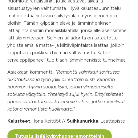
huomiota ratkaisuihin, jotka kestävät aikaa ja
sisustustyylien vaihtumista. Hyvä kalustesuunnittelu
mahdollistaa riittävän säilytystilan myös pienempiin
tiloihin. Tämän kylppärin elävä ja lämminhenkinen
lattiapinta saatiin mosaiikkilaatalla, jonka alle asensimme
lattialämmityksen. Seinien tiililadonta on toteutettu
yhdistelemällä matta- ja kiiltäväpintaista laattaa, joilloin
lopputulos poikkeaa hieman valtavirrasta. Katon
tervaleppäpaneeli tuo tilaan lämminhenkistä tunnelmaa.
Asiakkaan kommentti: “
Remontti valmistui sovitussa
aikataulussa ja työn jälki oli erittäin siisti. Kiinnitin
huomioni hyviin suojauksiin, jolloin ylimääräiseltä
sotkulta vältyttiin. Yhteistyö sujui hyvin. Erityispisteet
annan suhtautumisesta lemmikkeihini, jotka majailivat
kotona remontista huolimatta.
"
Kalusteet
: Ilona-keittiöt //
Suihkunurkka
: Laattapiste
Tutustu lisää kylpyhuoneremontteihin