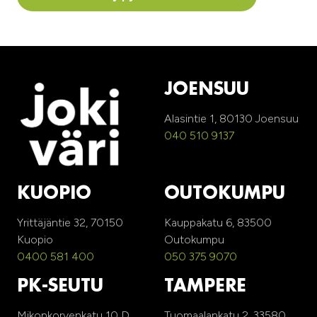
JOENSUU
Alasintie 1, 80130 Joensuu
040 510 9137
KUOPIO
OUTOKUMPU
Yrittäjäntie 32, 70150
Kauppakatu 6, 83500
Kuopio
Outokumpu
0400 581 400
050 375 9070
PK-SEUTU
TAMPERE
Mikonkorvenkatu 10 D,
Tuomaalankatu 2, 33580