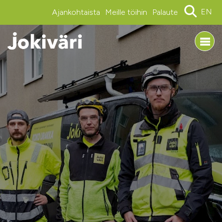
EN
Ajankohtaista
Meille töihin
Palaute