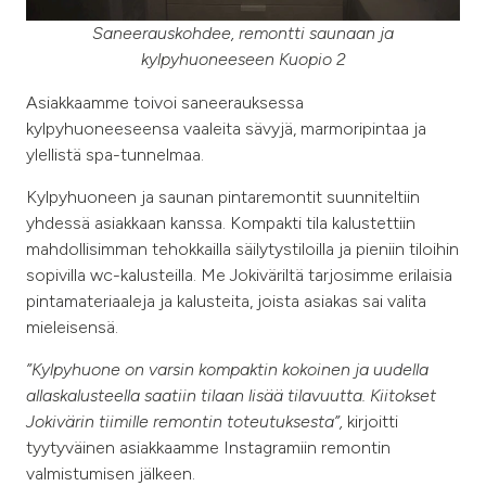
Saneerauskohdee, remontti saunaan ja
kylpyhuoneeseen Kuopio 2
Asiakkaamme toivoi saneerauksessa
kylpyhuoneeseensa vaaleita sävyjä, marmoripintaa ja
ylellistä spa-tunnelmaa.
Kylpyhuoneen ja saunan pintaremontit suunniteltiin
yhdessä asiakkaan kanssa. Kompakti tila kalustettiin
mahdollisimman tehokkailla säilytystiloilla ja pieniin tiloihin
sopivilla wc-kalusteilla. Me Jokiväriltä tarjosimme erilaisia
pintamateriaaleja ja kalusteita, joista asiakas sai valita
mieleisensä.
”Kylpyhuone on varsin kompaktin kokoinen ja uudella
allaskalusteella saatiin tilaan lisää tilavuutta. Kiitokset
Jokivärin tiimille remontin toteutuksesta”,
kirjoitti
tyytyväinen asiakkaamme Instagramiin remontin
valmistumisen jälkeen.