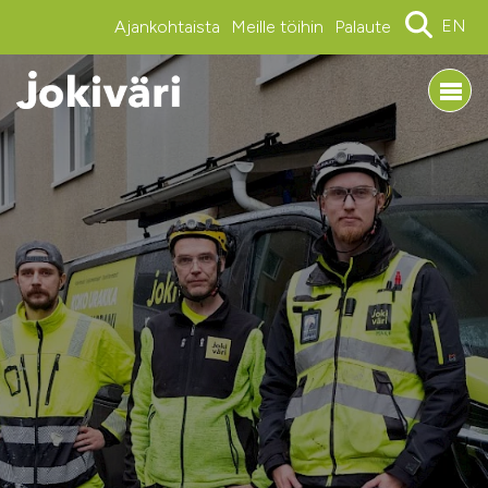
EN
Ajankohtaista
Meille töihin
Palaute