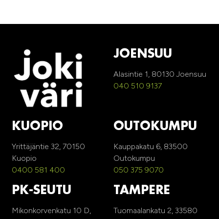
JOENSUU
Alasintie 1, 80130 Joensuu
040 510 9137
KUOPIO
OUTOKUMPU
Yrittäjäntie 32, 70150
Kauppakatu 6, 83500
Kuopio
Outokumpu
0400 581 400
050 375 9070
PK-SEUTU
TAMPERE
Mikonkorvenkatu 10 D,
Tuomaalankatu 2, 33580