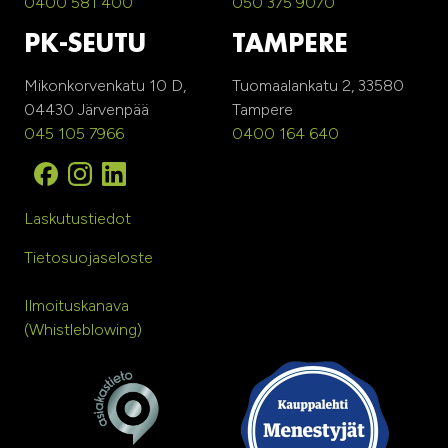
0400 581 400
050 375 9070
PK-SEUTU
TAMPERE
Mikonkorvenkatu 10 D,
Tuomaalankatu 2, 33580
04430 Järvenpää
Tampere
045 105 7966
0400 164 640
Laskutustiedot
Tietosuojaseloste
Ilmoituskanava
(Whistleblowing)