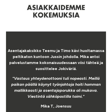
ASIAKKAIDEMME
KOKEMUKSIA
Asentajakaksikko Teemu ja Timo kävi huoltamassa
peltikaton kuntoon Jussin johdolla. Mika antoi
.
palvelustamme kokonaisuudessaan viisi tähteä ja
a
suosittelee Jokiväriä.
"Vastaus yhteydenottooni tuli nopeasti. Meillä
n
paikan päällä käynyt työnjohtaja hoiti homman
mallikkaasti ja asentajaporukka oli mukava.
Viestintä sähköpostilla toimi."
Mika T, Joensuu