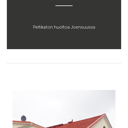
Peltikaton huoltoa Joensuussa