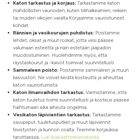
Katon tarkastus ja korjaus:
Tarkastamme katon
mahdollisten vaurioiden, kuten tiilihalkeamien, reikien
tai muiden vikojen varalta.Korjaamme vaurioituneet
kohdat.
Rännien ja vesikourujen puhdistus:
Poistamme
lehdet, oksat ja muut roskat, jotta vesi pääsee
valumaan esteettä ja näin estetään jääpadon
muodostuminen. Huolehdimme myös, että
räystäskourut ja -kaivot toimivat suunnitellusti.
Sammaleen poisto:
Poistamme sammaleen ja muun
kasvuston. Ne voivat kerätä kosteutta ja aiheuttaa
katon vaurioitumista.
Katon ilmanvaihdon tarkastus:
Varmistamme, että
katon tuuletus toimii suunnitellusti ja kosteus pääsee
haihtumaan eikä aiheuta ongelmia.
Vesikaton läpivientien tarkastus:
Tarkastamme
savupiiput, tuuletusputket ja muut läpiviennit
tiivistysten ja kunnon osalta. Teemme korjauksia
tarvittaessa.
Lue lisää kattotiivistyksistä.