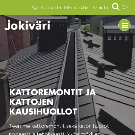
EN
Ajankohtaista
Meille töihin
Palaute
KATTOREMONTIT JA
KATTOJEN
KAUSIHUOLLOT
Teemme kattoremontit sekä katon huollot
nopeasti ja tehokkaasti. Myös mökkien