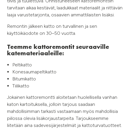
tiivis ja tuulettuva. Onnistuneeseen kattoremonttiin
tarvitaan aikaa kestävät, laadukkaat materiaalit ja riittävän
laaja varustetarjonta, osaavien ammattilaisten lisäksi.
Remontin jälkeen katto on turvallinen ja sen
käyttöikäodote on 30–50 vuotta.
Teemme kattoremontit seuraaville
katemateriaaleille:
Peltikatto
Konesaumapeltikatto
Bitumikatto
Tiilikatto
Jokainen kattoremontti aloitetaan huolellisella vanhan
katon kartoituksella, jolloin tarjous saadaan
mahdollisimman tarkasti vastaamaan myös mahdollisia
piilossa olevia lisäkorjaustarpeita. Tarjoukseemme
liitetään aina sadevesijärjestelmät ja kattoturvatuotteet.