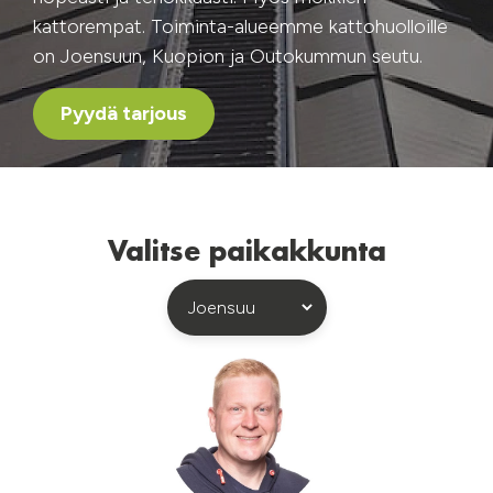
kattorempat. Toiminta-alueemme kattohuolloille
on Joensuun, Kuopion ja Outokummun seutu.
Pyydä tarjous
Valitse paikakkunta