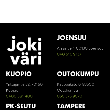
JOENSUU
Alasintie 1, 80130 Joensuu
040 510 9137
KUOPIO
OUTOKUMPU
Yrittäjäntie 32, 70150
Kauppakatu 6, 83500
Kuopio
Outokumpu
0400 581 400
050 375 9070
PK-SEUTU
TAMPERE