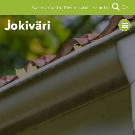
EN
Ajankohtaista
Meille töihin
Palaute