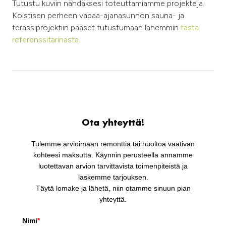
Tutustu kuviin nähdäksesi toteuttamiamme projekteja.
Koistisen perheen vapaa-ajanasunnon sauna- ja
terassiprojektiin pääset tutustumaan lähemmin
tästä
referenssitarinasta.
Ota yhteyttä!
Tulemme arvioimaan remonttia tai huoltoa vaativan
kohteesi maksutta. Käynnin perusteella annamme
luotettavan arvion tarvittavista toimenpiteistä ja
laskemme tarjouksen.
Täytä lomake ja lähetä, niin otamme sinuun pian
yhteyttä.
Nimi
*