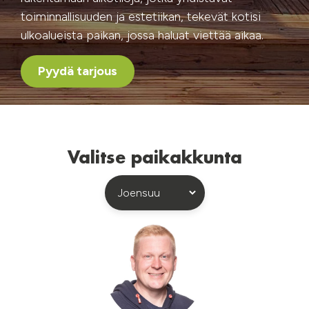
toiminnallisuuden ja estetiikan, tekevät kotisi
ulkoalueista paikan, jossa haluat viettää aikaa.
Pyydä tarjous
Valitse paikakkunta