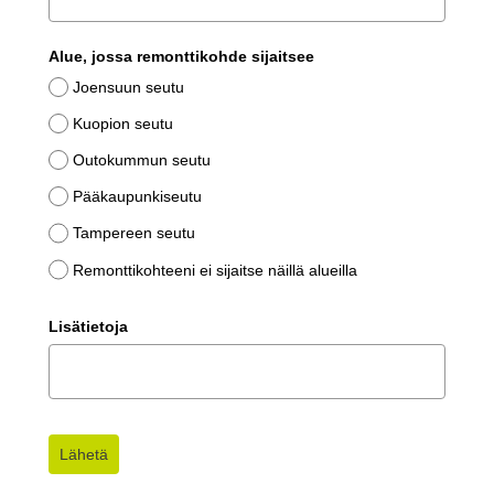
Alue, jossa remonttikohde sijaitsee
Joensuun seutu
Kuopion seutu
Outokummun seutu
Pääkaupunkiseutu
Tampereen seutu
Remonttikohteeni ei sijaitse näillä alueilla
Lisätietoja
Lähetä