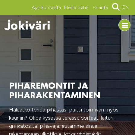
EN
Ajankohtaista
Meille töihin
Palaute
PIHAREMONTIT JA
PIHARAKENTAMINEN
Haluatko tehdä pihastasi paitsi toimivan myös
kauniin? Olipa kysessä terassi, portaat, laituri,
grillikatos tai pihavaja, autamme sinua
rakentamaan ulkotiloja, jotka yhdistävät