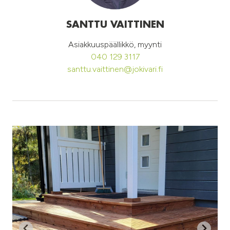
SANTTU VAITTINEN
Asiakkuuspäällikkö, myynti
040 129 3117
santtu.vaittinen@jokivari.fi