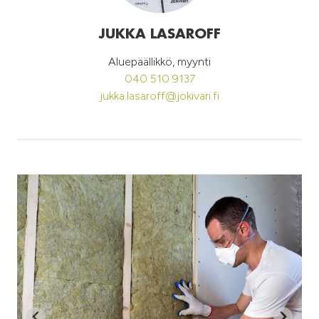
JUKKA LASAROFF
Aluepäällikkö, myynti
040 510 9137
jukka.lasaroff@jokivari.fi