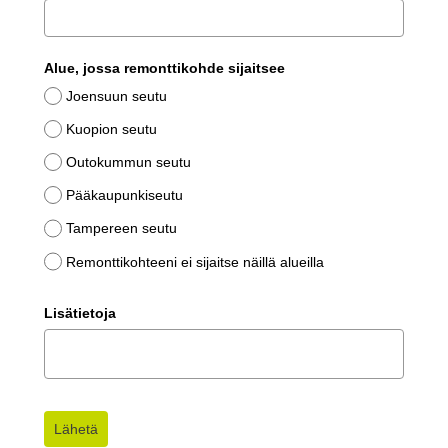
Alue, jossa remonttikohde sijaitsee
Joensuun seutu
Kuopion seutu
Outokummun seutu
Pääkaupunkiseutu
Tampereen seutu
Remonttikohteeni ei sijaitse näillä alueilla
Lisätietoja
Lähetä