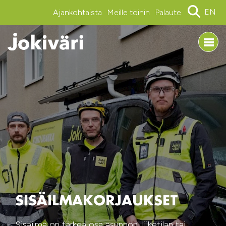
EN
Ajankohtaista
Meille töihin
Palaute
SISÄILMAKORJAUKSET
Sisäilma on tärkeä osa asunnon, liiketilan tai