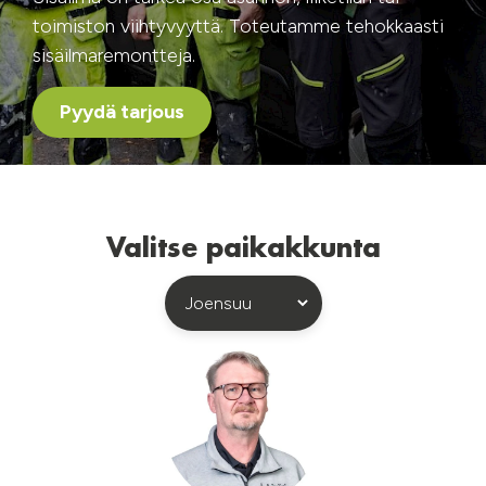
toimiston viihtyvyyttä. Toteutamme tehokkaasti
sisäilmaremontteja.
Pyydä tarjous
Valitse paikakkunta