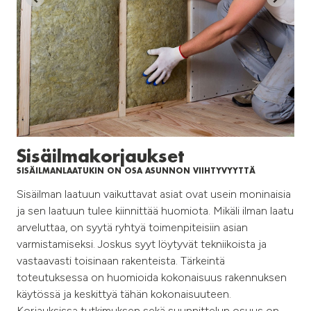
Sisäilmakorjaukset
SISÄILMANLAATUKIN ON OSA ASUNNON VIIHTYVYYTTÄ
Sisäilman laatuun vaikuttavat asiat ovat usein moninaisia
ja sen laatuun tulee kiinnittää huomiota. Mikäli ilman laatu
arveluttaa, on syytä ryhtyä toimenpiteisiin asian
varmistamiseksi. Joskus syyt löytyvät tekniikoista ja
vastaavasti toisinaan rakenteista. Tärkeintä
toteutuksessa on huomioida kokonaisuus rakennuksen
käytössä ja keskittyä tähän kokonaisuuteen.
Korjauksissa tutkimuksen sekä suunnittelun osuus on