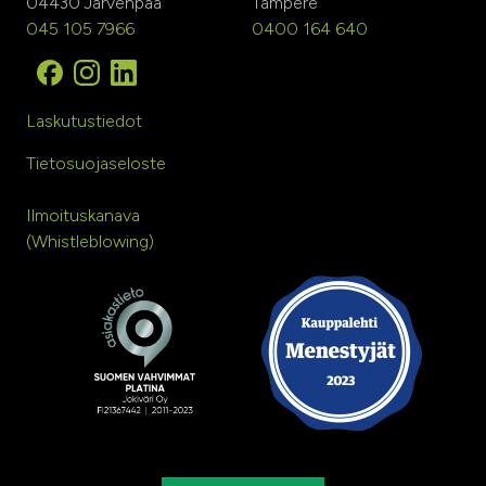
04430 Järvenpää
Tampere
045 105 7966
0400 164 640
Laskutustiedot
Tietosuojaseloste
Ilmoituskanava
(Whistleblowing)