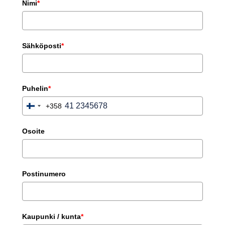
Nimi
*
Sähköposti
*
Puhelin
*
+358
Finland
+358
Osoite
Postinumero
Kaupunki / kunta
*