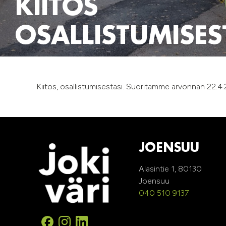
KIITOS
OSALLISTUMISES
Kiitos, osallistumisestasi. Suoritamme arvonnan 22.4.2
JOENSUU
Alasintie 1, 80130
Joensuu
040 510 9137