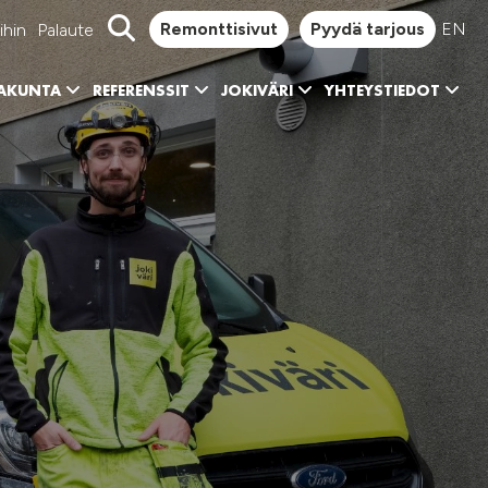
Remonttisivut
Pyydä tarjous
EN
ihin
Palaute
KAKUNTA
REFERENSSIT
JOKIVÄRI
YHTEYSTIEDOT