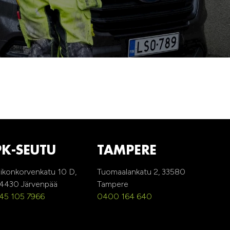
PK-SEUTU
TAMPERE
ikonkorvenkatu 10 D,
Tuomaalankatu 2, 33580
4430 Järvenpää
Tampere
45 105 7966
0400 164 640