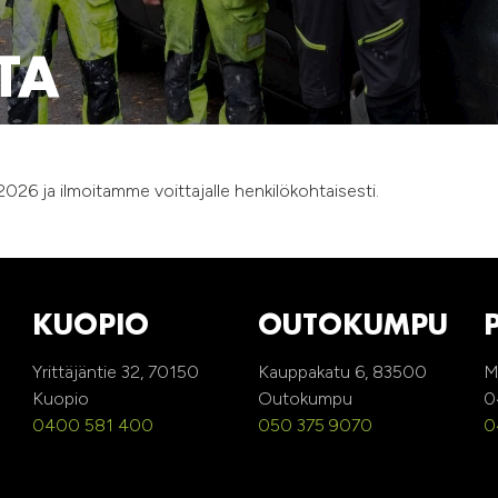
TA
026 ja ilmoitamme voittajalle henkilökohtaisesti.
KUOPIO
OUTOKUMPU
Yrittäjäntie 32, 70150
Kauppakatu 6, 83500
M
Kuopio
Outokumpu
0
0400 581 400
050 375 9070
0