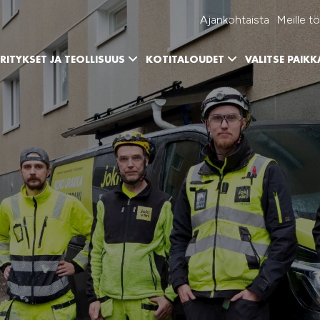
Ajankohtaista
Meille tö
RITYKSET JA TEOLLISUUS
KOTITALOUDET
VALITSE PAIK