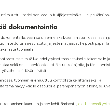
nti muuttuu todellisen laadun tukijärjestelmäksi – ei pelkäksi pak
kää dokumentointia
e dokumenteille, vaan se on ennen kaikkea ihmisten, osaamisen j
ormitettu tai aliresursoitu, järjestelmät jäävät helposti paperilla
 tekemistä työmaalla.
ohtoresurssit, mikä luo edellytykset tasalaatuiselle tekemiselle ja
johtaa sekä omaa henkilöstöä että aliurakoitsijoita, ja tämä onnis
vaiheita riittävän tiiviisti.
ainossa, työmaan arki muuttuu kontrollista kehittämiseksi ja
ta tämä näkyy kaikille osapuolille: parempana työnjälkenä, suju
ua rakentamisen laadusta ja sen kehittämisestä,
ole ihmeessä yht