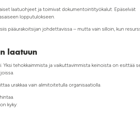
iset laatuohjeet ja toimivat dokumentointityökalut. Epäselvät
ätasaiseen lopputulokseen.
iis pääurakoitsijan johdettavissa – mutta vain silloin, kun resurss
ön laatuun
ti. Yksi tehokkaimmista ja vaikuttavimmista keinoista on esittää s
joissa.
ttaa urakkaa vain alimitoitetulla organisaatiolla.
hintaa.
 on kyky: