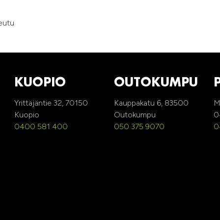
seutu
KUOPIO
OUTOKUMPU
Yrittäjäntie 32, 70150
Kauppakatu 6, 83500
M
Kuopio
Outokumpu
0
0400 581 400
050 375 9070
0