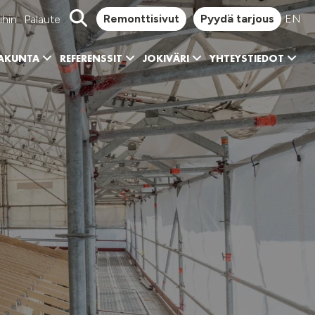
Remonttisivut
Pyydä tarjous
EN
ihin
Palaute
KAKUNTA
REFERENSSIT
JOKIVÄRI
YHTEYSTIEDOT