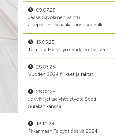
09.07.25
Jesse Savolainen valittu
aluepäälliköksi pääkaupunkiseudulle
15.05.25
Toiminta Helsingin seudulla starttaa
28.03.25
Vuoden 2024 fiilikset ja faktat
28.02.25
Jokiväri jatkaa yhteistyötä Seeti
Surakan kanssa
18.10.24
Pirkanmaan Taloyhtiöpäivä 2024