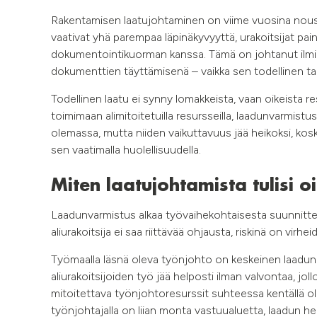
Rakentamisen laatujohtaminen on viime vuosina noussu
vaativat yhä parempaa läpinäkyvyyttä, urakoitsijat paini
dokumentointikuorman kanssa. Tämä on johtanut ilmi
dokumenttien täyttämisenä – vaikka sen todellinen tar
Todellinen laatu ei synny lomakkeista, vaan oikeista 
toimimaan alimitoitetuilla resursseilla, laadunvarmistus
olemassa, mutta niiden vaikuttavuus jää heikoksi, kosk
sen vaatimalla huolellisuudella.
Miten laatujohtamista tulisi o
Laadunvarmistus alkaa työvaihekohtaisesta suunnittelu
aliurakoitsija ei saa riittävää ohjausta, riskinä on vir
Työmaalla läsnä oleva työnjohto on keskeinen laadun va
aliurakoitsijoiden työ jää helposti ilman valvontaa, jo
mitoitettava työnjohtoresurssit suhteessa kentällä o
työnjohtajalla on liian monta vastuualuetta, laadun 