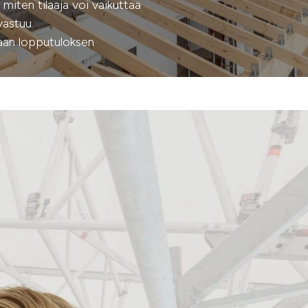
miten tilaaja voi vaikuttaa
vastuu
kaan lopputuloksen