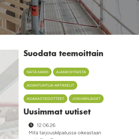
Suodata teemoittain
NÄTÄ KAIKKI
AJANKOHTAISTA
ASIANTUNTIJA-ARTIKKELIT
ASIAKASTIEDOTTEET
JOKIVÄRILÄISET
Uusimmat uutiset
12.06.26
Mitä tarjouskilpailussa oikeastaan