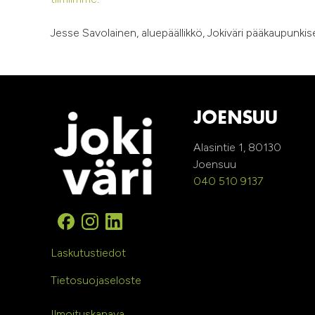
Jesse Savolainen, aluepäällikkö, Jokiväri pääkaupunki
JOENSUU
Alasintie 1, 80130
Joensuu
040 510 9137
Laskutustiedot
Tietosuojaseloste
Ilmoituskanava