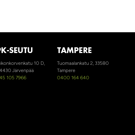
PK-SEUTU
TAMPERE
ikonkorvenkatu 10 D,
Tuomaalankatu 2, 33580
4430 Järvenpää
Tampere
45 105 7966
0400 164 640