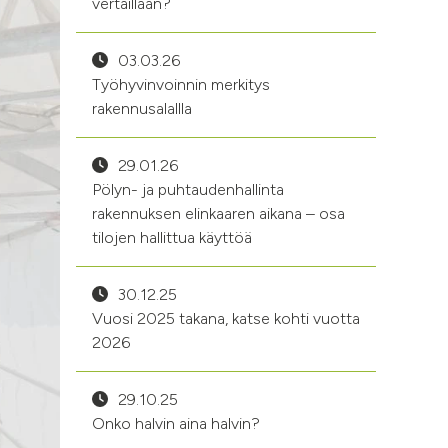
vertaillaan?
03.03.26
Työhyvinvoinnin merkitys
rakennusalallla
29.01.26
Pölyn- ja puhtaudenhallinta
rakennuksen elinkaaren aikana – osa
tilojen hallittua käyttöä
30.12.25
Vuosi 2025 takana, katse kohti vuotta
2026
29.10.25
Onko halvin aina halvin?