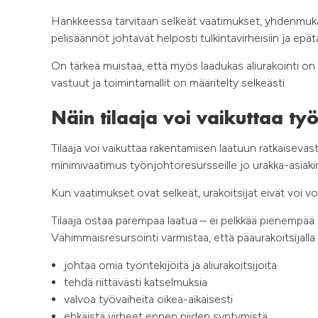
Hankkeessa tarvitaan selkeät vaatimukset, yhdenmuka
pelisäännöt johtavat helposti tulkintavirheisiin ja ep
On tärkeä muistaa, että myös laadukas aliurakointi on s
vastuut ja toimintamallit on määritelty selkeästi.
Näin tilaaja voi vaikuttaa ty
Tilaaja voi vaikuttaa rakentamisen laatuun ratkaisevas
minimivaatimus työnjohtoresursseille jo urakka-asiakir
Kun vaatimukset ovat selkeät, urakoitsijat eivät voi voi
Tilaaja ostaa parempaa laatua – ei pelkkää pienempää 
Vähimmäisresursointi varmistaa, että pääurakoitsijalla
johtaa omia työntekijöitä ja aliurakoitsijoita
tehdä riittävästi katselmuksia
valvoa työvaiheita oikea-aikaisesti
ehkäistä virheet ennen niiden syntymistä