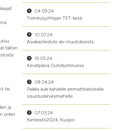
laajat
04.09.24
Toimitusjohtajan TET-kesä
ena
10.07.24
outuu
Asiakastiedote alv-muutoksesta
at tällöin
istusta
15.05.24
Kevätpäivä Outokummussa
09.04.24
ö tai
Paikka auki kahdelle ammattitaitoiselle
sisustuskirvesmiehelle
den ja
07.03.24
an onkin
Kiinteistö2024, Kuopio