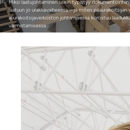
Miksi laatujohtaminen usein typistyy dokumentointiin, 
laatuun jo urakkavaiheessa – ja miten pääurakoitsijan 
aliurakoitsijaverkoston johtamisessa korostuu laaduk
varmistamisessa.