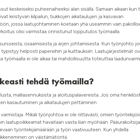
t keskeiseksi puheenaiheeksi alan sisällä. Samaan aikaan kun ti
vat kiristyvän kilpailun, tiukkojen aikataulujen ja kasvavan
öön, jossa laatujohtaminen koetaan yhä useammin vain pakollis
koitus olisi varmistaa onnistunut lopputulos työmaalla.
resursseista, osaamisesta ja arjen johtamisesta. Kun työnjohto j
 typistyy helposti papereihin ja kuittauksiin. Laatujärjestelmät ov
a työmaalla ei ole aikaa tai mahdollisuutta toteuttaa laadunvarm
ikeasti tehdä työmailla?
sta, malliasennuksista ja aloituspalavereista. Jos oma henkilöst
heiden kasautuminen ja aikataulujen pettäminen.
rmistaja. Mikäli työnjohtoa ei ole riittävästi, omien työntekijöi
lloin laatupoikkeamat havaitaan vasta liian myöhään. Pääurakoitsij
levaan työntekijämäärään ja työn vaativuuteen. Kun yhdellä
heikkeneminen on väistämätöntä.