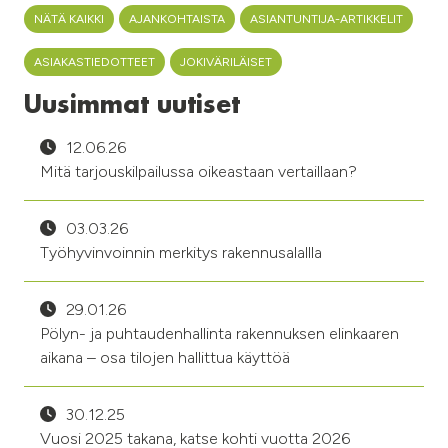
NÄTÄ KAIKKI
AJANKOHTAISTA
ASIANTUNTIJA-ARTIKKELIT
ASIAKASTIEDOTTEET
JOKIVÄRILÄISET
Uusimmat uutiset
12.06.26
Mitä tarjouskilpailussa oikeastaan vertaillaan?
03.03.26
Työhyvinvoinnin merkitys rakennusalallla
29.01.26
Pölyn- ja puhtaudenhallinta rakennuksen elinkaaren
aikana – osa tilojen hallittua käyttöä
30.12.25
Vuosi 2025 takana, katse kohti vuotta 2026