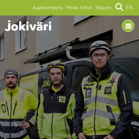
EN
Ajankohtaista
Meille töihin
Palaute