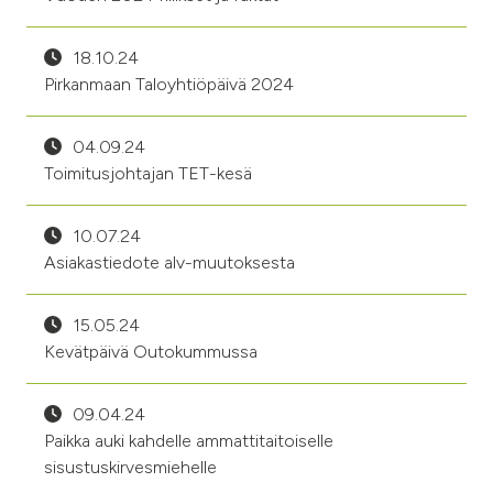
18.10.24
Pirkanmaan Taloyhtiöpäivä 2024
04.09.24
Toimitusjohtajan TET-kesä
10.07.24
Asiakastiedote alv-muutoksesta
15.05.24
Kevätpäivä Outokummussa
09.04.24
Paikka auki kahdelle ammattitaitoiselle
sisustuskirvesmiehelle