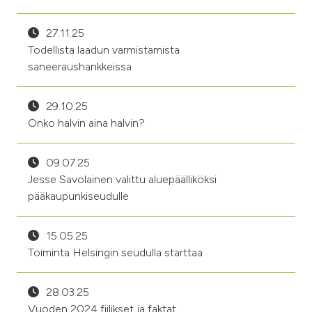
27.11.25
Todellista laadun varmistamista
saneeraushankkeissa
29.10.25
Onko halvin aina halvin?
09.07.25
Jesse Savolainen valittu aluepäälliköksi
pääkaupunkiseudulle
15.05.25
Toiminta Helsingin seudulla starttaa
28.03.25
Vuoden 2024 fiilikset ja faktat