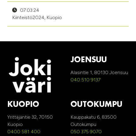
07.03.24
Kiinteistö2024, Kuopio
JOENSUU
Alasintie 1, 80130 Joensuu
040 510 9137
KUOPIO
OUTOKUMPU
Yrittäjäntie 32, 70150
Kauppakatu 6, 83500
Kuopio
Outokumpu
0400 581 400
050 375 9070