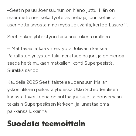
–Seetin paluu Joensuuhun on hieno juttu. Hän on
määrätietoinen sekä työteliäs pelaaja, juuri sellaista
asennetta arvostamme myös Jokivärillä, kertoo Lasaroff.
Seeti näkee yhteistyön tärkeänä tukena uralleen.
– Mahtavaa jatkaa yhteistyötä Jokivärin kanssa.
Paikallisten yritysten tuki merkitsee paljon, ja on hienoa
saada heitä mukaan matkalleni kohti Superpesistä,
Surakka sanoo.
Kaudella 2025 Seeti taistelee Joensuun Mailan
ykköslukkarin paikasta yhdessä Ukko Schroderuksen
kanssa. Tavoitteena on auttaa joukkuetta nousemaan
takaisin Superpesiksen kärkeen, ja lunastaa oma
paikkansa lukkarina.
Suodata teemoittain