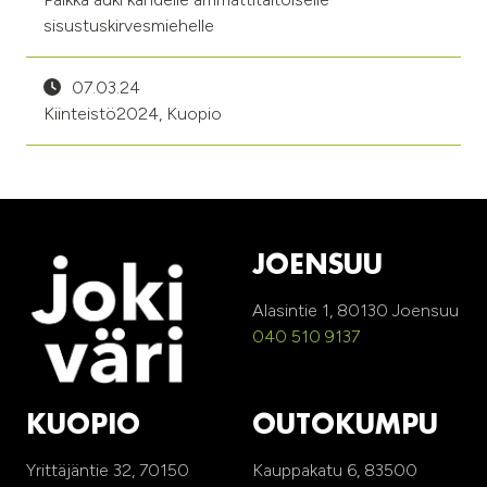
sisustuskirvesmiehelle
07.03.24
Kiinteistö2024, Kuopio
JOENSUU
Alasintie 1, 80130 Joensuu
040 510 9137
KUOPIO
OUTOKUMPU
Yrittäjäntie 32, 70150
Kauppakatu 6, 83500