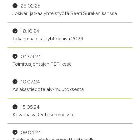
28.02.25
Jokiväri jatkaa yhteistyötä Seeti Surakan kanssa
18.10.24
Pirkanmaan Taloyhtiöpäivä 2024
04.09.24
Toimitusjohtajan TET-kesä
10.07.24
Asiakastiedote alv-muutoksesta
15.05.24
Kevätpäivä Outokummussa
09.04.24
Paikka auki kahdelle ammattitaitoiselle