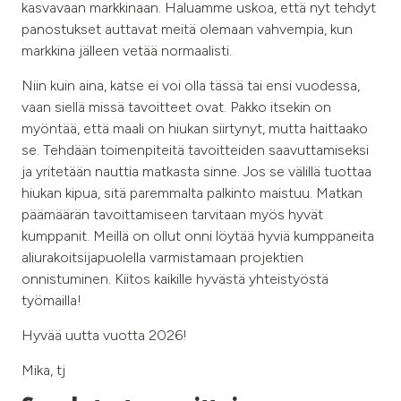
kasvavaan markkinaan. Haluamme uskoa, että nyt tehdyt
panostukset auttavat meitä olemaan vahvempia, kun
markkina jälleen vetää normaalisti.
Niin kuin aina, katse ei voi olla tässä tai ensi vuodessa,
vaan siellä missä tavoitteet ovat. Pakko itsekin on
myöntää, että maali on hiukan siirtynyt, mutta haittaako
se. Tehdään toimenpiteitä tavoitteiden saavuttamiseksi
ja yritetään nauttia matkasta sinne. Jos se välillä tuottaa
hiukan kipua, sitä paremmalta palkinto maistuu. Matkan
päämäärän tavoittamiseen tarvitaan myös hyvät
kumppanit. Meillä on ollut onni löytää hyviä kumppaneita
aliurakoitsijapuolella varmistamaan projektien
onnistuminen. Kiitos kaikille hyvästä yhteistyöstä
työmailla!
Hyvää uutta vuotta 2026!
Mika, tj