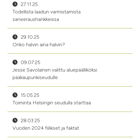
27.11.25
Todellista laadun varmistamista
saneeraushankkeissa
29.10.25
Onko halvin aina halvin?
09.07.25
Jesse Savolainen valittu aluepäälliköksi
pääkaupunkiseudulle
15.05.25
Toiminta Helsingin seudulla starttaa
28.03.25
Vuoden 2024 fiilikset ja faktat