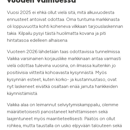
vuoden vaihtuessa
Vuosi 2025 ei ehkä ollut vielä sitä, mitä alkuvuodesta
ennusteet antoivat odottaa. Oma tuntuma markkinasta
oli loppuvuotta kohti koheneva vilkkaan tarjouslaskennan
takia. Kilpailu pysyi tästä huolimatta kovana ja piti
hintatasoa edelleen alhaisena.
Vuoteen 2026 lähdetään taas odottavissa tunnelmissa.
Vaikka varsinainen korjausliike markkinaan antaa varmasti
vielä odottaa tulevina vuosina, on ilmassa kuitenkin jo
positiivisia viitteitä kohoavasta kysynnästä. Myös
kysynnän esteet, kuten korko- ja kustannustaso, ovat
nyt laskeneet eivätkä osaltaan enää jarruta hankkeiden
käynnistämistä.
Vaikka alaa on leimannut selviytymiskamppailu, olemme
määrätietoisesti panostaneet kehittämiseen sekä
laajentuneet myös maantieteellisesti. Päätös on ollut
rohkea, mutta taustalla on usko elpyvään talouteen sekä