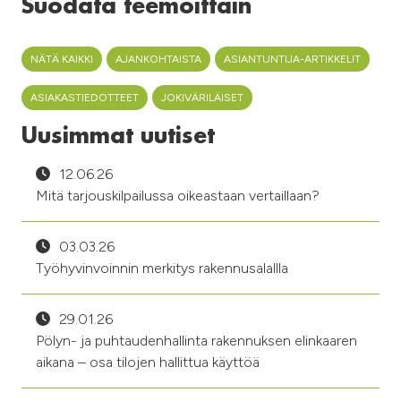
Suodata teemoittain
NÄTÄ KAIKKI
AJANKOHTAISTA
ASIANTUNTIJA-ARTIKKELIT
ASIAKASTIEDOTTEET
JOKIVÄRILÄISET
Uusimmat uutiset
12.06.26
Mitä tarjouskilpailussa oikeastaan vertaillaan?
03.03.26
Työhyvinvoinnin merkitys rakennusalallla
29.01.26
Pölyn- ja puhtaudenhallinta rakennuksen elinkaaren
aikana – osa tilojen hallittua käyttöä