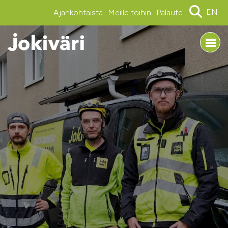
EN
Ajankohtaista
Meille töihin
Palaute