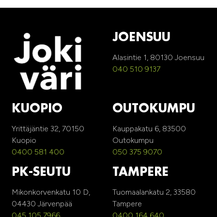
JOENSUU
Alasintie 1, 80130 Joensuu
040 510 9137
KUOPIO
OUTOKUMPU
Yrittäjäntie 32, 70150
Kauppakatu 6, 83500
Kuopio
Outokumpu
0400 581 400
050 375 9070
PK-SEUTU
TAMPERE
Mikonkorvenkatu 10 D,
Tuomaalankatu 2, 33580
04430 Järvenpää
Tampere
045 105 7966
0400 164 640