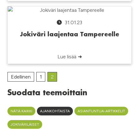
31.01.23
Jokiväri laajentaa Tampereelle
Lue lisää
Edellinen
1
2
Suodata teemoittain
NÄTÄ KAIKKI
AJANKOHTAISTA
ASIANTUNTIJA-ARTIKKELIT
JOKIVÄRILÄISET