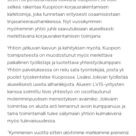
selkeä: rakentaa Kuopioon korjausrakentamisen
kärkitoimija, joka tunnetaan erityisesti osaamisestaan
linjasaneeraushankkeissa. Nyt vuosikymmen
myöhemmin yhtiö juhlii saavutuksiaan alueellisesti
merkittävänä korjausrakentamisen toimijana.
Yhtiön jatkuvan kasvun ja kehityksen myötä, Kuopion
toimipisteestä on muodostunut myös merkittävä
paikallinen työllistäjä ja luotettava yhteistyökumppani.
Yhtiön palveluksessa on reilu sata työntekijää, joista yli
puolet työskentelee Kuopiossa. Lisäksi Jokiväri työllistää
alueellisesti useita alihankkijoita. Alueen LVIS-yritysten
kanssa solmittu tiivis yhteistyö on osoittautunut
molemminpuolisen menestyksen avaimiksi. Jokivärin
toimintaa on alusta asti leimannut avoin kumppanuus ja
tämä toimintamalli tulee säilymään yhtiön kulmakivenä
myös tulevaisuudessa.
"Kymmenen vuotta sitten aloitimme matkamme pienenä