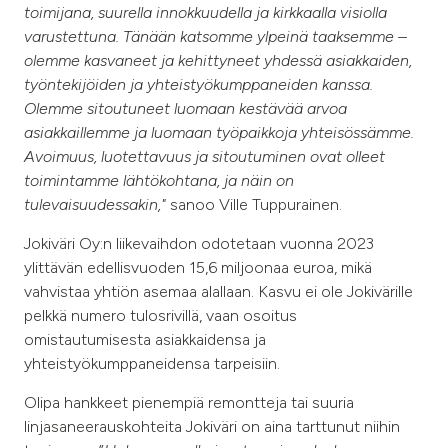
toimijana, suurella innokkuudella ja kirkkaalla visiolla
varustettuna. Tänään katsomme ylpeinä taaksemme –
olemme kasvaneet ja kehittyneet yhdessä asiakkaiden,
työntekijöiden ja yhteistyökumppaneiden kanssa.
Olemme sitoutuneet luomaan kestävää arvoa
asiakkaillemme ja luomaan työpaikkoja yhteisössämme.
Avoimuus, luotettavuus ja sitoutuminen ovat olleet
toimintamme lähtökohtana, ja näin on
tulevaisuudessakin,"
sanoo Ville Tuppurainen.
Jokiväri Oy:n liikevaihdon odotetaan vuonna 2023
ylittävän edellisvuoden 15,6 miljoonaa euroa, mikä
vahvistaa yhtiön asemaa alallaan. Kasvu ei ole Jokivärille
pelkkä numero tulosrivillä, vaan osoitus
omistautumisesta asiakkaidensa ja
yhteistyökumppaneidensa tarpeisiin.
Olipa hankkeet pienempiä remontteja tai suuria
linjasaneerauskohteita Jokiväri on aina tarttunut niihin