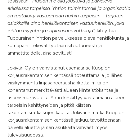
tosissaan: ”
Haluamme olla joustava ja palveleva
erilaisissa tarpeissa. Yhtiön toimintamalli ja organisaatio
on räätälöity vastaamaan näihin tarpeisiin – tarjoten
asiakkaille aina henkilökohtaisen vastuuhenkilön, joka
johtaa myyntiä ja sopimusneuvotteluja",
kiteyttää
Tuppurainen. Yhtiön palveluksessa oleva henkilökunta ja
kumppanit tekevät työtään sitoutuneesti ja
ammattitaidolla, aina sovitusti.
Jokiväri Oy on vahvistanut asemaansa Kuopion
korjausrakentamisen kentässä toteuttamalla jo lähes
viisikymmentä linjasaneeraushanketta, mikä on
kohentanut merkittävästi alueen kiinteistökantaa ja
asumismukavuutta. Yhtiö keskittyy vastaamaan alueen
tarpeisiin kehittyneiden ja pitkäikäisten
rakentamisratkaisujen kautta. Jokivärin matka Kuopion
korjausrakentamisen kentässä jatkuu, tavoitteenaan
palvella aluetta ja sen asukkaita vahvasti myös
tulevaisuudessa.