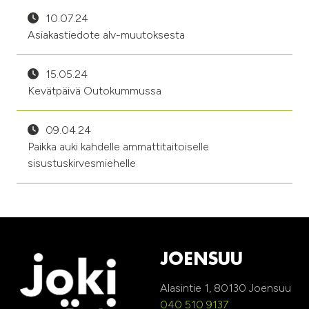
10.07.24
Asiakastiedote alv-muutoksesta
15.05.24
Kevätpäivä Outokummussa
09.04.24
Paikka auki kahdelle ammattitaitoiselle
sisustuskirvesmiehelle
JOENSUU
Alasintie 1, 80130 Joensuu
040 510 9137