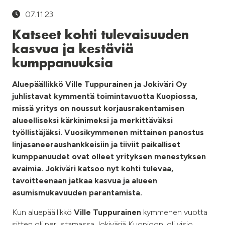
07.11.23
Katseet kohti tulevaisuuden
kasvua ja kestäviä
kumppanuuksia
Aluepäällikkö Ville Tuppurainen ja Jokiväri Oy
juhlistavat kymmentä toimintavuotta Kuopiossa,
missä yritys on noussut korjausrakentamisen
alueelliseksi kärkinimeksi ja merkittäväksi
työllistäjäksi. Vuosikymmenen mittainen panostus
linjasaneeraushankkeisiin ja tiiviit paikalliset
kumppanuudet ovat olleet yrityksen menestyksen
avaimia. Jokiväri katsoo nyt kohti tulevaa,
tavoitteenaan jatkaa kasvua ja alueen
asumismukavuuden parantamista.
Kun aluepäällikkö
Ville Tuppurainen
kymmenen vuotta
sitten oli perustamassa Jokiväriä Kuopioon, oli visio