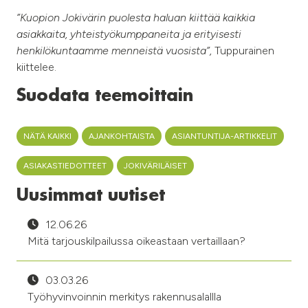
”Kuopion Jokivärin puolesta haluan kiittää kaikkia
asiakkaita, yhteistyökumppaneita ja erityisesti
henkilökuntaamme menneistä vuosista”,
Tuppurainen
kiittelee.
Suodata teemoittain
NÄTÄ KAIKKI
AJANKOHTAISTA
ASIANTUNTIJA-ARTIKKELIT
ASIAKASTIEDOTTEET
JOKIVÄRILÄISET
Uusimmat uutiset
12.06.26
Mitä tarjouskilpailussa oikeastaan vertaillaan?
03.03.26
Työhyvinvoinnin merkitys rakennusalallla