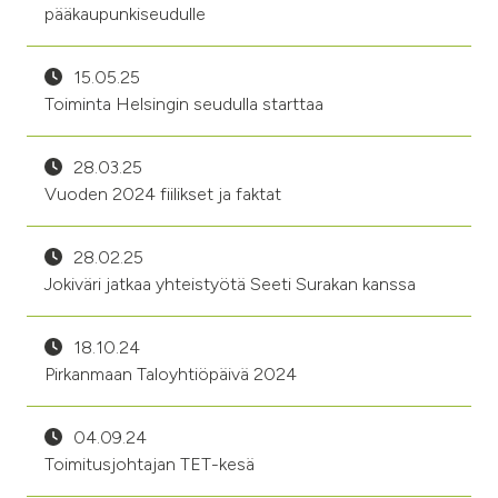
pääkaupunkiseudulle
15.05.25
Toiminta Helsingin seudulla starttaa
28.03.25
Vuoden 2024 fiilikset ja faktat
28.02.25
Jokiväri jatkaa yhteistyötä Seeti Surakan kanssa
18.10.24
Pirkanmaan Taloyhtiöpäivä 2024
04.09.24
Toimitusjohtajan TET-kesä