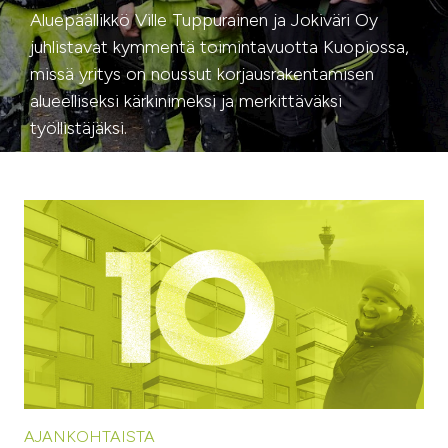
Aluepäällikkö Ville Tuppurainen ja Jokiväri Oy
juhlistavat kymmentä toimintavuotta Kuopiossa,
missä yritys on noussut korjausrakentamisen
alueelliseksi kärkinimeksi ja merkittäväksi
työllistäjäksi.
AJANKOHTAISTA