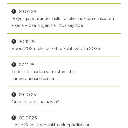
29.01.26
Pölyn- ja puhtaudenhallinta rakennuksen elinkaaren
aikana – osa tilojen hallittua käyttöä
30.12.25
Vuosi 2025 takana, katse kohti vuotta 2026
27.11.25
Todellista laadun varmistamista
saneeraushankkeissa
29.10.25
Onko halvin aina halvin?
09.07.25
Jesse Savolainen valittu aluepäälliköksi