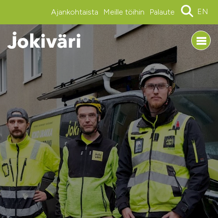
EN
Ajankohtaista
Meille töihin
Palaute