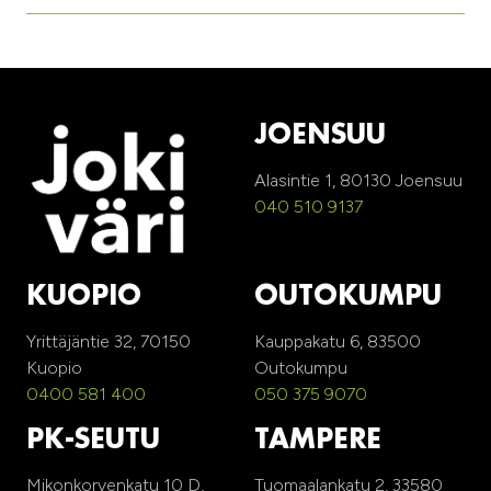
JOENSUU
Alasintie 1, 80130 Joensuu
040 510 9137
KUOPIO
OUTOKUMPU
Yrittäjäntie 32, 70150
Kauppakatu 6, 83500
Kuopio
Outokumpu
0400 581 400
050 375 9070
PK-SEUTU
TAMPERE
Mikonkorvenkatu 10 D,
Tuomaalankatu 2, 33580