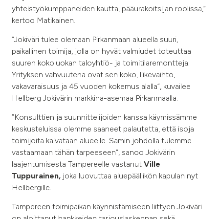
yhteistyökumppaneiden kautta, pääurakoitsijan roolissa,”
kertoo Matikainen.
”Jokiväri tulee olemaan Pirkanmaan alueella suuri,
paikallinen toimija, jolla on hyvät valmiudet toteuttaa
suuren kokoluokan taloyhtiö- ja toimitilaremontteja.
Yrityksen vahvuutena ovat sen koko, liikevaihto,
vakavaraisuus ja 45 vuoden kokemus alalla”, kuvailee
Hellberg Jokivärin markkina-asemaa Pirkanmaalla.
”Konsulttien ja suunnittelijoiden kanssa käymissämme
keskusteluissa olemme saaneet palautetta, että isoja
toimijoita kaivataan alueelle. Samin johdolla tulemme
vastaamaan tähän tarpeeseen”, sanoo Jokivärin
laajentumisesta Tampereelle vastanut
Ville
Tuppurainen,
joka luovuttaa aluepäällikön kapulan nyt
Hellbergille.
Tampereen toimipaikan käynnistämiseen liittyen Jokiväri
on aloittanut hankkeiden tarjouslaskennan sekä