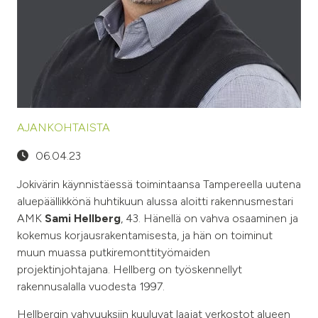
AJANKOHTAISTA
06.04.23
Jokivärin käynnistäessä toimintaansa Tampereella uutena
aluepäällikkönä huhtikuun alussa aloitti rakennusmestari
AMK
Sami Hellberg
, 43. Hänellä on vahva osaaminen ja
kokemus korjausrakentamisesta, ja hän on toiminut
muun muassa putkiremonttityömaiden
projektinjohtajana. Hellberg on työskennellyt
rakennusalalla vuodesta 1997.
Hellbergin vahvuuksiin kuuluvat laajat verkostot alueen