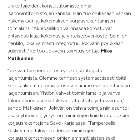
urakoitsijoiden, konsulttitoimistojen ja
isännöintitoimistojen kanssa. Hän tuo mukanaan vankan
näkemyksen ja kokemuksen korjausrakentamisen
toimialalta. ”Aluepäällikön valinnassa korostuivat
erityisesti laaja kokemus ja yhteistyöverkosto. Sami on
henkilö, joka varmasti integroituu Jokivärin porukkaan
sulavasti,” kertoo Jokivärin toimitusjohtaja
Mika
Matikainen
.
”Jokiväri Tampere on osa yhtiön strategista
laajentumista. Olemme tehneet systemaattisesti töitä
kehittääksemme omia prosessejamme mahdollistamaan
laajentumisen. Yhtiön vahvat toimintamallit ja vahva
taloudellinen asema tukevat tätä strategista valintaa,”
sanoo Matikainen. Jokiväri on vahva toimija niin asunto-
osakeyhtiöiden, yritysten toimitilojen kuin kotitalouksien
korjausrakentajana Savo-Karjalassa. ”Tampereella
keskitymme taloyhtiöiden ja toimitilojen
korjausrakentamiseen omien ammattilaisten sekä