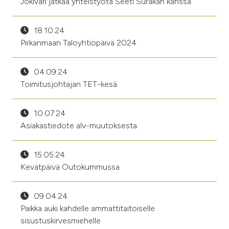
Jokiväri jatkaa yhteistyötä Seeti Surakan kanssa
18.10.24
Pirkanmaan Taloyhtiöpäivä 2024
04.09.24
Toimitusjohtajan TET-kesä
10.07.24
Asiakastiedote alv-muutoksesta
15.05.24
Kevätpäivä Outokummussa
09.04.24
Paikka auki kahdelle ammattitaitoiselle
sisustuskirvesmiehelle