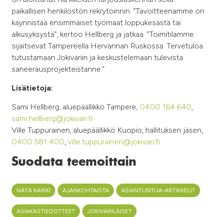
paikallisen henkilöstön rekrytoinnin. ”Tavoitteenamme on
käynnistää ensimmäiset työmaat loppukesästä tai
alkusyksystä”, kertoo Hellberg ja jatkaa: ”Toimitilamme
sijaitsevat Tampereella Hervannan Ruskossa. Tervetuloa
tutustamaan Jokiväriin ja keskustelemaan tulevista
saneerausprojekteistanne.”
Lisätietoja:
Sami Hellberg, aluepäällikkö Tampere,
0400 164 640
,
sami.hellberg@jokivari.fi
Ville Tuppurainen, aluepäällikkö Kuopio, hallituksen jäsen,
0400 581 400
,
ville.tuppurainen@jokivari.fi
Suodata teemoittain
NÄTÄ KAIKKI
AJANKOHTAISTA
ASIANTUNTIJA-ARTIKKELIT
ASIAKASTIEDOTTEET
JOKIVÄRILÄISET