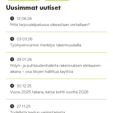
Uusimmat uutiset
12.06.26
Mitä tarjouskilpailussa oikeastaan vertaillaan?
03.03.26
Työhyvinvoinnin merkitys rakennusalallla
29.01.26
Pölyn- ja puhtaudenhallinta rakennuksen elinkaaren
aikana – osa tilojen hallittua käyttöä
30.12.25
Vuosi 2025 takana, katse kohti vuotta 2026
27.11.25
Todellista laadun varmistamista