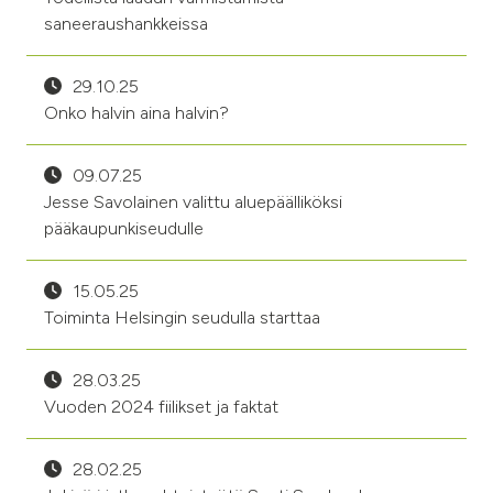
saneeraushankkeissa
29.10.25
Onko halvin aina halvin?
09.07.25
Jesse Savolainen valittu aluepäälliköksi
pääkaupunkiseudulle
15.05.25
Toiminta Helsingin seudulla starttaa
28.03.25
Vuoden 2024 fiilikset ja faktat
28.02.25