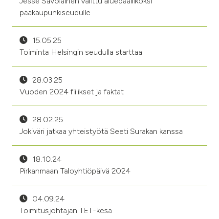
Jesse Savolainen valittu aluepäälliköksi
pääkaupunkiseudulle
15.05.25
Toiminta Helsingin seudulla starttaa
28.03.25
Vuoden 2024 fiilikset ja faktat
28.02.25
Jokiväri jatkaa yhteistyötä Seeti Surakan kanssa
18.10.24
Pirkanmaan Taloyhtiöpäivä 2024
04.09.24
Toimitusjohtajan TET-kesä