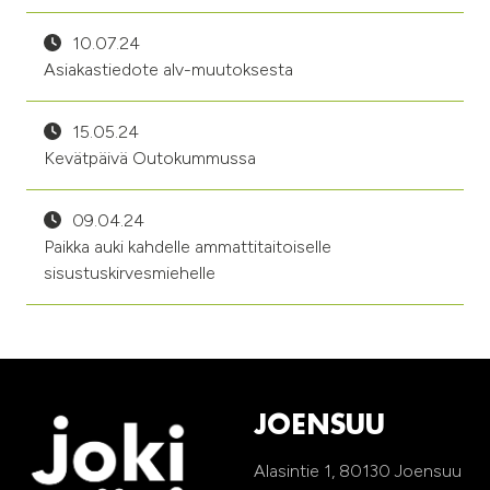
10.07.24
Asiakastiedote alv-muutoksesta
15.05.24
Kevätpäivä Outokummussa
09.04.24
Paikka auki kahdelle ammattitaitoiselle
sisustuskirvesmiehelle
JOENSUU
Alasintie 1, 80130 Joensuu