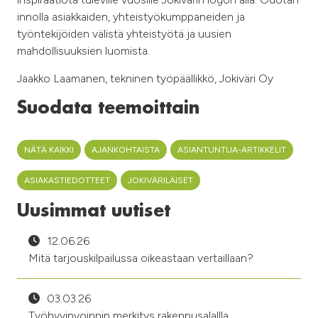
innolla asiakkaiden, yhteistyökumppaneiden ja
työntekijöiden välistä yhteistyötä ja uusien
mahdollisuuksien luomista.
Jaakko Laamanen, tekninen työpäällikkö, Jokiväri Oy
Suodata teemoittain
NÄTÄ KAIKKI
AJANKOHTAISTA
ASIANTUNTIJA-ARTIKKELIT
ASIAKASTIEDOTTEET
JOKIVÄRILÄISET
Uusimmat uutiset
12.06.26
Mitä tarjouskilpailussa oikeastaan vertaillaan?
03.03.26
Työhyvinvoinnin merkitys rakennusalallla