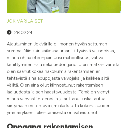
JOKIVÄRILÄISET
28.02.24
Ajautuminen Jokivärille oli monen hyvän sattuman
summa. Niin kuin kaikessa uraani liittyvissä valinnoissa,
minua ohjaa eteenpäin uusi mahdollisuus, vahva
kehittymisen halu sekä tiedon jano. Urani matkan varrella
olen saanut kokea näkökulmia rakentamisen eri
tehtävistä aina apupojasta valvojaksi ja kaikkea siltä
väliltä. Olen aina ollut kiinnostunut rakentamisen
laajuudesta ja sen haastavuudesta. Tämä on vienyt
minua vahvasti eteenpäin ja auttanut uskaltautua
siirtymään eri tehtäviin, minkä kautta kokonaisuuden
ymmärrykseni rakentamisesta on vahvistunut.
Oppaana rakentamisen