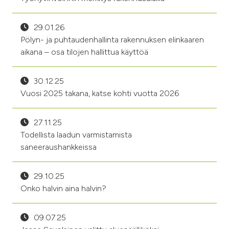
29.01.26
Pölyn- ja puhtaudenhallinta rakennuksen elinkaaren
aikana – osa tilojen hallittua käyttöä
30.12.25
Vuosi 2025 takana, katse kohti vuotta 2026
27.11.25
Todellista laadun varmistamista
saneeraushankkeissa
29.10.25
Onko halvin aina halvin?
09.07.25