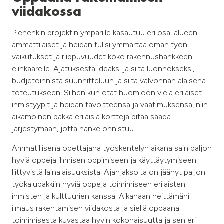
viidakossa
Pienenkin projektin ympärille kasautuu eri osa-alueen
ammattilaiset ja heidän tulisi ymmärtää oman työn
vaikutukset ja riippuvuudet koko rakennushankkeen
elinkaarelle. Ajatuksesta ideaksi ja siitä luonnokseksi,
budjetoinnista suunnitteluun ja siitä valvonnan alaisena
toteutukseen. Siihen kun otat huomioon vielä erilaiset
ihmistyypit ja heidän tavoitteensa ja vaatimuksensa, niin
aikamoinen pakka erilaisia kortteja pitää saada
järjestymään, jotta hanke onnistuu.
Ammatillisena opettajana työskentelyn aikana sain paljon
hyviä oppeja ihmisen oppimiseen ja käyttäytymiseen
liittyvistä lainalaisuuksista. Ajanjaksolta on jäänyt paljon
työkalupakkiin hyviä oppeja toimimiseen erilaisten
ihmisten ja kulttuurien kanssa. Aikanaan heittämäni
ilmaus rakentamisen viidakosta ja siellä oppaana
toimimisesta kuvastaa hyvin kokonaisuutta ja sen eri