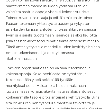
Uuden toimenkuvani avautuminen Jokivärillä antoi mitä
mahtavimman mahdollisuuden yhdistää urani eri
vaiheista saatuja oppeja yhdeksi kokonaisuudeksi.
Toimenkuvani onkin laaja ja erittäin mielenkiintoinen.
Pääsen tekemään yhteistyötä uusien ja nykyisten
asiakkaiden kanssa. Eritoten yritysasiakkaiden parissa.
Pyrin sillä saralla tuottamaan lisäarvoa asiakkaille, jotta
jokaiset hankkeet toteutuvat asiakaslähtöisesti maaliin.
Tämä antaa yritykselle mahdollisuuden keskittyä heidän
omaan tekemiseensä ja edistyä omassa
liiketoiminnassaan.
Jokivärin organisaatiossa on valtava osaaminen ja
kokemuspohja. Koko henkilöstö on työstään ja
tekemisestään ylpeä sekä pitää työtään
merkityksellisenä. Haluan olla heidän mukanaan
luotsaamassa korjausrakentamista asiakaslähtöisesti
korkeammalle tasolle pitkäjänteisellä kehitystyöllä. Siinä
sitä onkin urani kehityspolulle mahtavia tavoitteita ja
inspiraatiota tuleville vuosille Jokivärin logon alla. Odotan